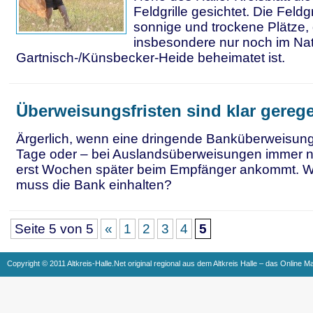
Feldgrille gesichtet. Die Feldgr
sonnige und trockene Plätze, 
insbesondere nur noch im Na
Gartnisch-/Künsbecker-Heide beheimatet ist.
Überweisungsfristen sind klar gerege
Ärgerlich, wenn eine dringende Banküberweisung
Tage oder – bei Auslandsüberweisungen immer n
erst Wochen später beim Empfänger ankommt. W
muss die Bank einhalten?
Seite 5 von 5
«
1
2
3
4
5
Copyright © 2011 Altkreis-Halle.Net original regional aus dem Altkreis Halle – das Online M