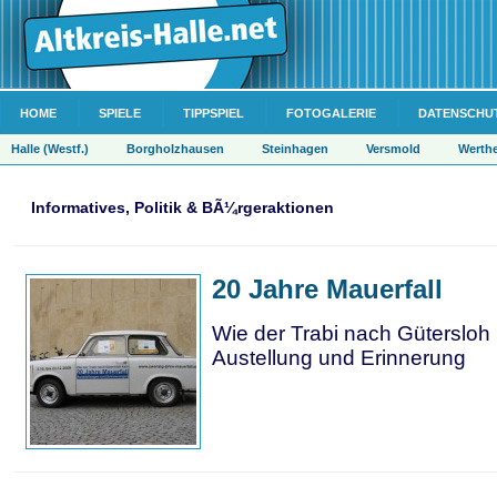
HOME
SPIELE
TIPPSPIEL
FOTOGALERIE
DATENSCHU
Halle (Westf.)
Borgholzhausen
Steinhagen
Versmold
Werth
Informatives, Politik & BÃ¼rgeraktionen
20 Jahre Mauerfall
Wie der Trabi nach Gütersloh
Austellung und Erinnerung