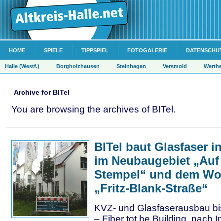
HOME
SPIELE
TIPPSPIEL
FOTOGALERIE
DATENSCHU
Halle (Westf.)
Borgholzhausen
Steinhagen
Versmold
Werth
Archive for BITel
You are browsing the archives of BITel.
BITel baut Glasfaser i
im Neubaugebiet „Au
Stempel“ und dem Wo
„Fritz-Blank-Straße“
KVZ- und Glasfaserausbau bis
– Fiber tot he Building, nach