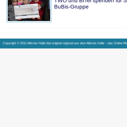
TWO und BITel spenden für 
BuBis-Gruppe
Copyright © 2011 Altkreis-Halle.Net original regional aus dem Altkreis Halle – das Online M