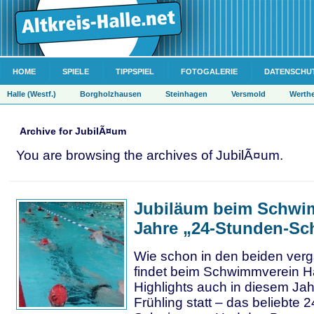
HOME
SPIELE
TIPPSPIEL
FOTOGALERIE
DATENSCHU
Halle (Westf.)
Borgholzhausen
Steinhagen
Versmold
Werth
Archive for JubilÃ¤um
You are browsing the archives of JubilÃ¤um.
Jubiläum beim Schwi
Jahre „24-Stunden-S
Wie schon in den beiden ver
findet beim Schwimmverein Ha
Highlights auch in diesem Jah
Frühling statt – das beliebte 