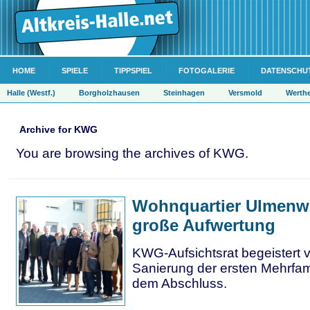
HOME
SPIELE
TIPPSPIEL
FOTOGALERIE
DATENSCHU
Halle (Westf.)
Borgholzhausen
Steinhagen
Versmold
Werth
Archive for KWG
You are browsing the archives of KWG.
Wohnquartier Ulmenwe
große Aufwertung
KWG-Aufsichtsrat begeistert 
Sanierung der ersten Mehrfam
dem Abschluss.