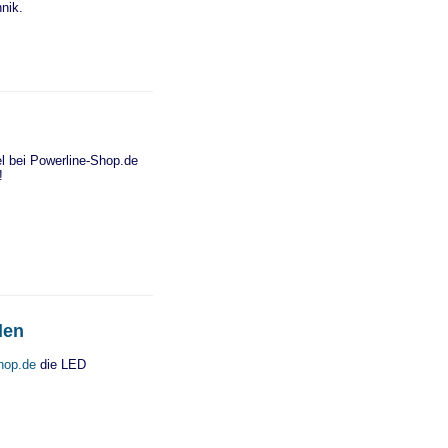
nik.
l bei Powerline-Shop.de
!
len
hop.de
die LED