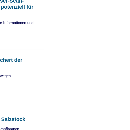
aser-Scan-
potenziell für
t
e Informationen und
chert der
bewegen
 Salzstock
dampflampen.