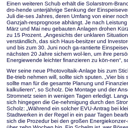
Einen weiteren Schub erhält die Solarstrom-Bran
dro-hende unterjährige Senkung der Einspeiseve
Juli die-ses Jahres, deren Umfang von einer noch 
Ganzjah-resprognose abhängt. Je nach Leistung
März und Mai neu gebauten Anlagen drohen Kür
zu 15 Prozent. „Angesichts der unklaren Situation 
verständlich, das sich Haus-besitzer und Investor
und bis zum 30. Juni noch ga-rantierte Einspeise
nächsten 20 Jahre sichern wol-len, um ihre persö
Energiewende leichter finanzieren zu kön-nen“, s
Wer seine neue Photovoltaik-Anlage bis zum Stich
Be-trieb nehmen will, sollte sich sputen. „Vier b
sollte man für die gesamte Planung und Finanzi
kalkulieren“, so Scholz. Die Montage und der An
Stromnetz seien in wenigen Tagen erledigt. Langw
sich hingegen die Ge-nehmigung durch den Strom
Scholz: „Während ein solcher EVU-Antrag bei kle
Stadtwerken in der Regel in ein paar Tagen bearbei
sich die Prozedur bei den großen Energiekonzer
über zehn Wochen hin. Ein Schelm ist, wer Böses