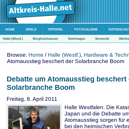
HOME
SPIELE
TIPPSPIEL
FOTOGALERIE
DATENSCHU
Halle (Westf.)
Borgholzhausen
Steinhagen
Versmold
Werth
Browse:
Home
/
Halle (Westf.)
,
Hardware & Techn
Atomausstieg beschert der Solarbranche Boom
Debatte um Atomausstieg beschert 
Solarbranche Boom
Freitag, 8. April 2011
Halle Westfalen. Die Kata
Japan und die Debatte u
Atomausstieg sorgen für
bei den heimischen Verbr