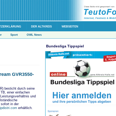
TZERKLÄRUNG
DER ALTKREIS
WEBSEITEN
er
Sport
OWL News
Bundesliga Tippspiel
stream GVR3550-
) besticht durch seine
 TB, einer einfachen
- Leistungsverhältnis und
elständische
ofort in der
ipdistri.com
erhältlich.