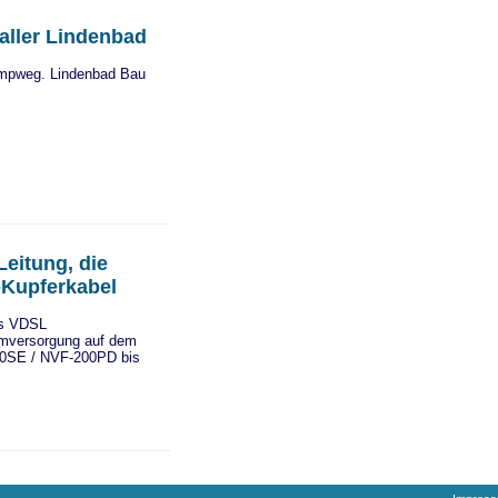
aller Lindenbad
ampweg. Lindenbad Bau
eitung, die
-Kupferkabel
es VDSL
omversorgung auf dem
00SE / NVF-200PD bis