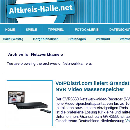
HOME
SPIELE
TIPPSPIEL
FOTOGALERIE
DATENSCHU
Halle (Westf.)
Borgholzhausen
Steinhagen
Versmold
Werth
Archive for Netzwerkkamera
You are browsing the archives of Netzwerkkamera.
VoIPDistri.com liefert Grand
NVR Video Massenspeicher
Der GVR3550 Netzwerk-Video-Recorder (NVR
hohe Video-Speicherkapazität von bis zu 16
Installation sowie einem einzigartigen Preis
ist die präferierte Lösung für kleine und mitt
Unternehmen. Grandstream GVR3550 ist ab s
Grandstream Deutschland Niederlassung
Vo