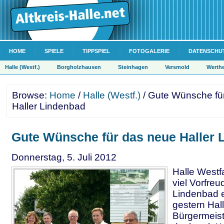
HOME
SPIELE
TIPPSPIEL
FOTOGALERIE
DATENSCHU
Halle (Westf.)
Borgholzhausen
Steinhagen
Versmold
Werth
Browse:
Home
/
Halle (Westf.)
/ Gute Wünsche fü
Haller Lindenbad
Gute Wünsche für das neue Haller 
Donnerstag, 5. Juli 2012
Halle Westf
viel Vorfre
Lindenbad e
gestern Hal
Bürgermeist