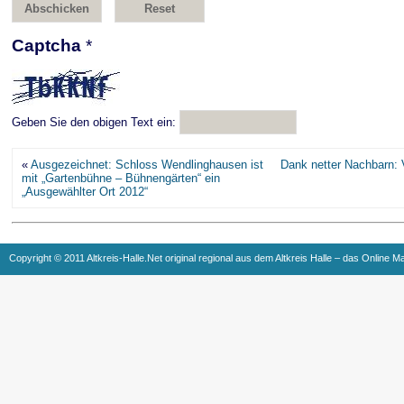
Captcha
*
Geben Sie den obigen Text ein:
«
Ausgezeichnet: Schloss Wendlinghausen ist
Dank netter Nachbarn: 
mit „Gartenbühne – Bühnengärten“ ein
„Ausgewählter Ort 2012“
Copyright © 2011 Altkreis-Halle.Net original regional aus dem Altkreis Halle – das Online M