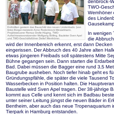
denbrock-
TWO-Geschä
Wemhöner d
des Linden
Gausekamp
Enthüllten gestern das Bauschild des neuen Lindenbads: (von
links) Bürger-meisterin Anne Rodenbrock-Wesselmann,
In wenigen
Projektsteuerer Remus Grolle-Hüging, TWO-
Aufsichtsratsvorsitzender Wolfgang Bölling, Bauleiter Sven Apel
die Abbruch
und TWO-Geschäftsführer Detlef Wemhöner.
wird der Innenbereich erkennt, erst dann Decke
eingerissen. Der Abbruch des 40 Jahre alten Ha
etwas jüngeren Freibads soll spätestens Mitte S
Bühne gegangen sein. Dann starten die Erdarbei
Bad. Dabei müssen die Bagger eine rund 3,5 Mete
Baugrube ausheben. Noch tiefer hinab geht es für
Gründungspfähle, die später die viele Tausend 
Wasserbecken in Position halten. Die Hauptveran
Baustelle wird Sven Apel tragen. Der 38-jährige
kommt aus Celle und kennt sich im Badbau beste
unter seiner Leitung jüngst die neuen Bäder in E
Bentheim, aber auch das neue Tropenaquarium 
Tierpark in Hamburg entstanden.