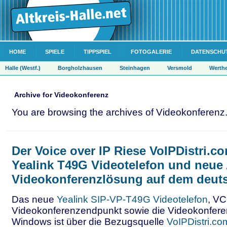
HOME
SPIELE
TIPPSPIEL
FOTOGALERIE
DATENSCHU
Halle (Westf.)
Borgholzhausen
Steinhagen
Versmold
Werth
Archive for Videokonferenz
You are browsing the archives of Videokonferenz
Der Voice over IP Riese VoIPDistri.c
Yealink T49G Videotelefon und neue 
Videokonferenzlösung auf dem deut
Das neue
Yealink SIP-VP-T49G Videotelefon
, V
Videokonferenzendpunkt sowie die Videokonferen
Windows ist über die Bezugsquelle
VoIPDistri.co