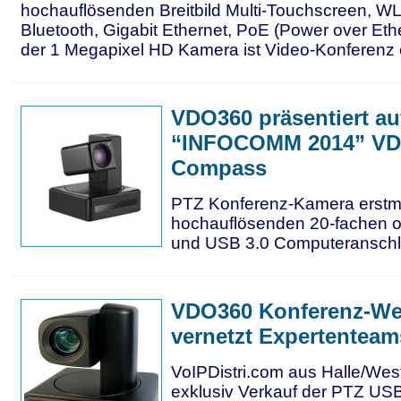
hochauflösenden Breitbild Multi-Touchscreen, W
Bluetooth, Gigabit Ethernet, PoE (Power over Eth
der 1 Megapixel HD Kamera ist Video-Konferenz e
VDO360 präsentiert au
“INFOCOMM 2014” V
Compass
PTZ Konferenz-Kamera erstma
hochauflösenden 20-fachen 
und USB 3.0 Computeransch
VDO360 Konferenz-W
vernetzt Expertenteam
VoIPDistri.com aus Halle/West
exklusiv Verkauf der PTZ US