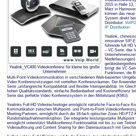
2015 in Halle 13
März in Hannover
können das neue 
System direkt be
Distributor:
VoIPD
IP Distribution
Yealink, chinesisc
innovativer SIP-E
führende full HD
– VC-Serie, das 
Unternehmenszent
Niederlassungen) 
geräteübergreife
Yealink_VC400 Videokonferenz für kleine bis große
bringt die VC-Ser
Unternehmen
Funktionen, die 
Multi-Point-Videokommunikation in verschiedenen Web-basierten Umgeb
Video Konferenzsitzungen mit verteilten Konferenzräumen. Der Anwender p
Serie „umfangreiche Kompatibilität und flexible Interoperabilität. Im Glei
hohen Qualitätsstandards, einfache Bedienbarkeit und Kosteneffizienz b
Serie das perfekte Video Konferenzsystem in den Mittelstand (KMU).
Yealinks Full-HD Videotechnologie ermöglicht natürliche Face-to-Face K
Kommunikation zwischen Multipoint- und Point-to-Point-Videokonferenz
Meeting-Partnern, ermöglicht durch die 18-fach optischer Zoom HD-PTZ
Rundstrahlaufnahmemikrophon. Der integrierte leistungsstarke Multipoint
ermöglicht unterstützt Multikonferenz-Funktionalität mit bis zu vier Teil
Videoauflösung und Content Sharing für den Datenaustausch mit Geschäf