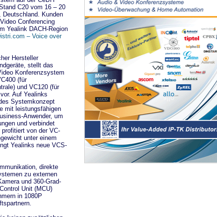
, Stand C20 vom 16 – 20
, Deutschland. Kunden
Video Conferencing
im Yealink DACH-Region
istri.com – Voice over
her Hersteller
ndgeräte, stellt das
 Video Konferenzsystem
VC400 (für
rale) und VC120 (für
vor. Auf Yealinks
ndes Systemkonzept
ie mit leistungsfähigen
Business-Anwender, um
ungen und verbindet
rofitiert von der VC-
chgewicht unter einem
ringt Yealinks neue VCS-
ommunikation, direkte
systemen zu externen
-Kamera und 360-Grad-
 Control Unit (MCU)
nehmern in 1080P
tspartnern.