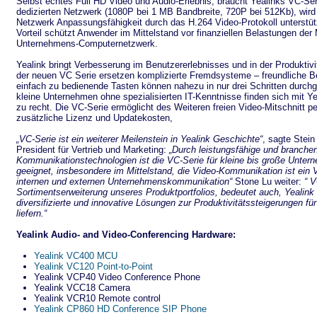
Selbst echtes Full HD Video und Audio-Erlebnis, braucht Yealinks VC-Ser
dedizierten Netzwerk (1080P bei 1 MB Bandbreite, 720P bei 512Kb), wird d
Netzwerk Anpassungsfähigkeit durch das H.264 Video-Protokoll unterstüt
Vorteil schützt Anwender im Mittelstand vor finanziellen Belastungen der
Unternehmens-Computernetzwerk.
Yealink bringt Verbesserung im Benutzererlebnisses und in der Produktivit
der neuen VC Serie ersetzen komplizierte Fremdsysteme – freundliche B
einfach zu bedienende Tasten können nahezu in nur drei Schritten durch
kleine Unternehmen ohne spezialisierten IT-Kenntnisse finden sich mit Y
zu recht. Die VC-Serie ermöglicht des Weiteren freien Video-Mitschnitt 
zusätzliche Lizenz und Updatekosten,
„VC-Serie ist ein weiterer Meilenstein in Yealink Geschichte“
, sagte Stein
President für Vertrieb und Marketing:
„Durch leistungsfähige und branchen
Kommunikationstechnologien ist die VC-Serie für kleine bis große Unter
geeignet, insbesondere im Mittelstand, die Video-Kommunikation ist ein
internen und externen Unternehmenskommunikation“
Stone Lu weiter:
“ V
Sortimentserweiterung unseres Produktportfolios, bedeutet auch, Yealink i
diversifizierte und innovative Lösungen zur Produktivitätssteigerungen f
liefern.“
Yealink Audio- and Video-Conferencing Hardware:
Yealink VC400 MCU
Yealink VC120 Point-to-Point
Yealink VCP40 Video Conference Phone
Yealink VCC18 Camera
Yealink VCR10 Remote control
Yealink CP860 HD Conference SIP Phone