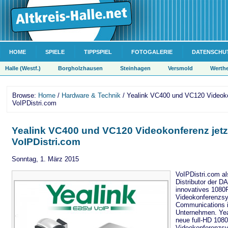
HOME
SPIELE
TIPPSPIEL
FOTOGALERIE
DATENSCHU
Halle (Westf.)
Borgholzhausen
Steinhagen
Versmold
Werth
Browse:
Home
/
Hardware & Technik
/ Yealink VC400 und VC120 Videokon
VoIPDistri.com
Yealink VC400 und VC120 Videokonferenz jetz
VoIPDistri.com
Sonntag, 1. März 2015
VoIPDistri.com al
Distributor der D
innovatives 1080P
Videokonferenzsy
Communications i
Unternehmen. Yeal
neue full-HD 108
Videokonferenzsy