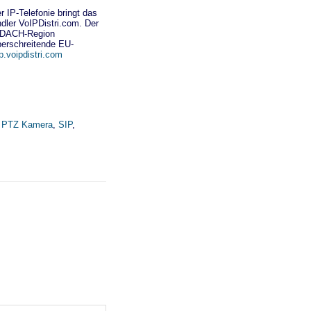
r IP-Telefonie bringt das
dler VoIPDistri.com. Der
ie DACH-Region
erschreitende EU-
p.voipdistri.com
,
PTZ Kamera
,
SIP
,