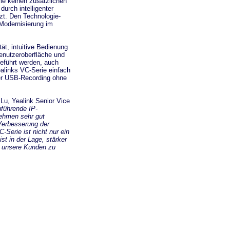
ie keinen zusätzlichen
urch intelligenter
zt. Den Technologie-
 Modernisierung im
ät, intuitive Bedienung
enutzeroberfläche und
geführt werden, auch
ealinks VC-Serie einfach
per USB-Recording ohne
 Lu, Yealink Senior Vice
führende IP-
nehmen sehr gut
 Verbesserung der
C-Serie ist nicht nur ein
st in der Lage, stärker
ür unsere Kunden zu