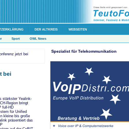
TZERKLÄRUNG
DER ALTKREIS
WEBSEITEN
er
Sport
OWL News
Spezialist für Telekommunikation
ferenz jetzt bei
t bei
s stärkster Yealink-
ACH-Region bringt
 full-HD
stem für Unified
n kleine bis große
ink präsentiert das
0P
stem auf der CeBIT