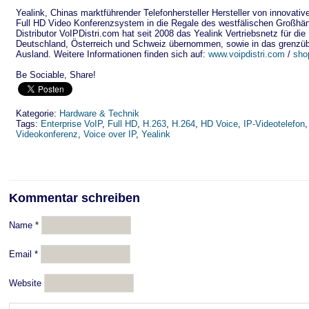
Yealink, Chinas marktführender Telefonhersteller Hersteller von innovative
Full HD Video Konferenzsystem in die Regale des westfälischen Großhän
Distributor VoIPDistri.com hat seit 2008 das Yealink Vertriebsnetz für d
Deutschland, Österreich und Schweiz übernommen, sowie in das grenzüb
Ausland. Weitere Informationen finden sich auf:
www.voipdistri.com
/
sho
Be Sociable, Share!
Kategorie:
Hardware & Technik
Tags:
Enterprise VoIP
,
Full HD
,
H.263
,
H.264
,
HD Voice
,
IP-Videotelefon
Videokonferenz
,
Voice over IP
,
Yealink
Kommentar schreiben
Name
*
Email
*
Website