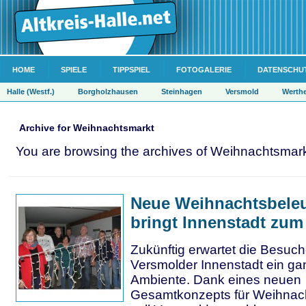
HOME
SPIELE
TIPPSPIEL
FOTOGALERIE
DATENSCHU
Halle (Westf.)
Borgholzhausen
Steinhagen
Versmold
Werth
Archive for Weihnachtsmarkt
You are browsing the archives of Weihnachtsmark
Neue Weihnachtsbele
bringt Innenstadt zum
Zukünftig erwartet die Besuch
Versmolder Innenstadt ein g
Ambiente. Dank eines neuen
Gesamtkonzepts für Weihnac