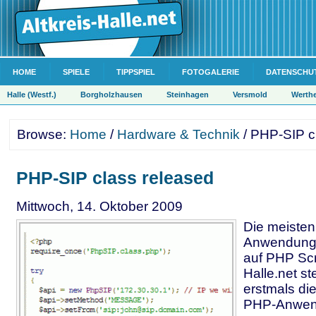
HOME
SPIELE
TIPPSPIEL
FOTOGALERIE
DATENSCHU
Halle (Westf.)
Borgholzhausen
Steinhagen
Versmold
Werth
Browse:
Home
/
Hardware & Technik
/ PHP-SIP c
PHP-SIP class released
Mittwoch, 14. Oktober 2009
Die meisten
Anwendunge
auf PHP Scri
Halle.net ste
erstmals di
PHP-Anwen