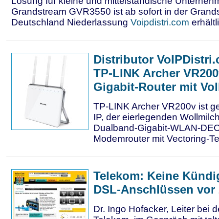
Lösung für kleine und mittelständische Unterneh
Grandstream GVR3550 ist ab sofort in der Grand
Deutschland Niederlassung
Voipdistri.com
erhältl
Distributor VoIPDistri
TP-LINK Archer VR200v
Gigabit-Router mit VoI
TP-LINK Archer VR200v ist ger
IP, der eierlegenden Wollmil
Dualband-Gigabit-WLAN-DE
Modemrouter mit Vectoring-T
Telekom: Keine Künd
DSL-Anschlüssen vor 
Dr. Ingo Hofacker, Leiter bei