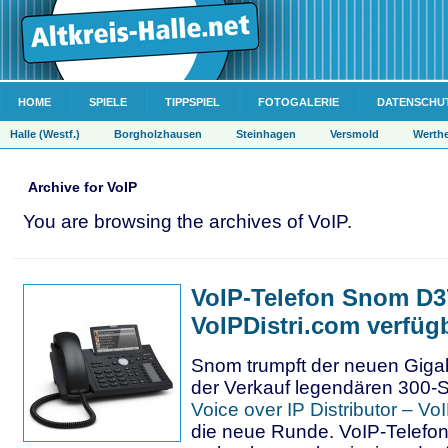
HOME
SPIELE
TIPPSPIEL
FOTOGALERIE
DATENSCHU
Halle (Westf.)
Borgholzhausen
Steinhagen
Versmold
Werth
Archive for VoIP
You are browsing the archives of VoIP.
VoIP-Telefon Snom D37
VoIPDistri.com verfüg
Snom trumpft der neuen Gigab
der Verkauf legendären 300-S
Voice over IP Distributor – Vo
die neue Runde. VoIP-Telefon