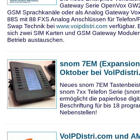
Gateway Serie OpenVox GW21
GSM Sprachkanäle oder als Analog Gateway V
88S mit 88 FXS Analog Anschlüssen für Telefon/Fa
Swap Technik bei
www.voipdistri.com
verfügbar. 
sich zwei SIM Karten und GSM Gateway Modulen
Betrieb austauschen.
snom 7EM (Expansion
Oktober bei VoIPdistr
Neues snom 7EM Tastenbeiste
snom 7xx Telefon Serie (sno
ermöglicht die papierlose digi
Beschriftung für bis 18 progr
Nebenstellen!
VoIPDistri.com und 