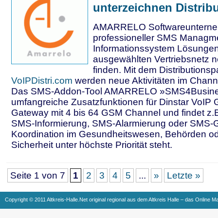
unterzeichnen Distrib
AMARRELO Softwareunterne
professioneller SMS Managm
Informationssystem Lösungen 
ausgewählten Vertriebsnetz n
finden. Mit dem Distributionsp
VoIPDistri.com
werden neue Aktivitäten im Chann
Das SMS-Addon-Tool AMARRELO »SMS4Business
umfangreiche Zusatzfunktionen für Dinstar VoI
Gateway mit 4 bis 64 GSM Channel und findet z.B
SMS-Informierung, SMS-Alarmierung oder SMS-
Koordination im Gesundheitswesen, Behörden o
Sicherheit unter höchste Priorität steht.
Seite 1 von 7
1
2
3
4
5
...
»
Letzte »
Copyright © 2011 Altkreis-Halle.Net original regional aus dem Altkreis Halle – das Online M