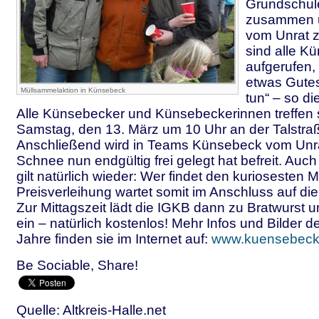
Grundschul
zusammen 
vom Unrat z
sind alle K
aufgerufen,
etwas Gutes 
Müllsammelaktion in Künsebeck
tun“ – so di
Alle Künsebecker und Künsebeckerinnen treffen 
Samstag, den 13. März um 10 Uhr an der Talstraß
Anschließend wird in Teams Künsebeck vom Unra
Schnee nun endgültig frei gelegt hat befreit. Auc
gilt natürlich wieder: Wer findet den kuriosesten M
Preisverleihung wartet somit im Anschluss auf die 
Zur Mittagszeit lädt die IGKB dann zu Bratwurst 
ein – natürlich kostenlos! Mehr Infos und Bilder 
Jahre finden sie im Internet auf:
www.kuensebeck-
Be Sociable, Share!
Quelle: Altkreis-Halle.net