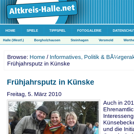
HOME
SPIELE
TIPPSPIEL
FOTOGALERIE
DATENSCHU
Halle (Westf.)
Borgholzhausen
Steinhagen
Versmold
Werth
Browse:
Home
/
Informatives, Politik & BÃ¼rgera
Frühjahrsputz in Künske
Frühjahrsputz in Künske
Freitag, 5. März 2010
Auch in 201
Ehrenamtlic
Interessen
Künsebecker
und die Init