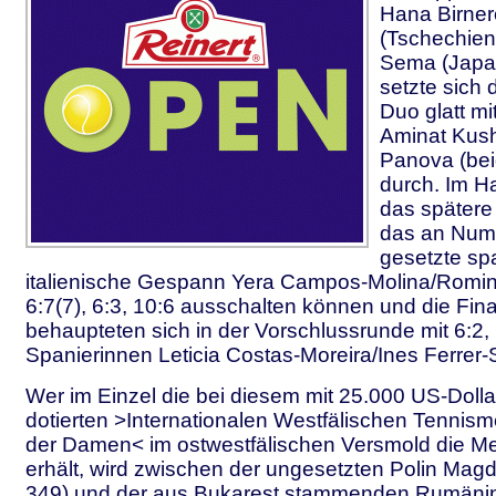
Hana Birne
(Tschechien
Sema (Japan
setzte sich 
Duo glatt mi
Aminat Kus
Panova (bei
durch. Im Ha
das spätere
das an Num
gesetzte sp
italienische Gespann Yera Campos-Molina/Romin
6:7(7), 6:3, 10:6 ausschalten können und die Fina
behaupteten sich in der Vorschlussrunde mit 6:2,
Spanierinnen Leticia Costas-Moreira/Ines Ferrer-
Wer im Einzel die bei diesem mit 25.000 US-Dolla
dotierten >Internationalen Westfälischen Tennism
der Damen< im ostwestfälischen Versmold die Me
erhält, wird zwischen der ungesetzten Polin Mag
349) und der aus Bukarest stammenden Rumänin