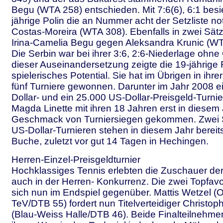
Begu (WTA 258) entschieden. Mit 7:6(6), 6:1 besi
jährige Polin die an Nummer acht der Setzliste not
Costas-Moreira (WTA 308). Ebenfalls in zwei Sätz
Irina-Camelia Begu gegen Aleksandra Krunic (WT
Die Serbin war bei ihrer 3:6, 2:6-Niederlage ohn
dieser Auseinandersetzung zeigte die 19-jährige
spielerisches Potential. Sie hat im Übrigen in ihre
fünf Turniere gewonnen. Darunter im Jahr 2008 e
Dollar- und ein 25.000 US-Dollar-Preisgeld-Turnie
Magda Linette mit ihren 18 Jahren erst in diesem
Geschmack von Turniersiegen gekommen. Zwei S
US-Dollar-Turnieren stehen in diesem Jahr bereits
Buche, zuletzt vor gut 14 Tagen in Hechingen.
Herren-Einzel-Preisgeldturnier
Hochklassiges Tennis erlebten die Zuschauer de
auch in der Herren- Konkurrenz. Die zwei Topfavo
sich nun im Endspiel gegenüber. Mattis Wetzel (
TeV/DTB 55) fordert nun Titelverteidiger Christop
(Blau-Weiss Halle/DTB 46). Beide Finalteilnehmer