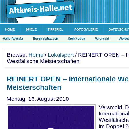
HOME
SPIELE
TIPPSPIEL
FOTOGALERIE
DATENSCHU
Halle (Westf.)
Borgholzhausen
Steinhagen
Versmold
Werth
Browse:
Home
/
Lokalsport
/ REINERT OPEN – In
Westfälische Meisterschaften
REINERT OPEN – Internationale Wes
Meisterschaften
Montag, 16. August 2010
Versmold. D
Internationa
Westfälisch
im Doppel 