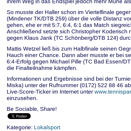
ihrem Weg in das Endspiel jedoch mehr Mühe als 
So musste der Haller schon im Viertelfinale gege
(Mindener TK/DTB 259) über die volle Distanz vo
gehen, ehe er mit 5:7, 6:4, 6:1 das Match siegreich
Anschließend setzte sich Christopher Koderisch m
gegen Klaus Jank (TC Schönberg/DTB 124) durc
Mattis Wetzel ließ bis zum Halbfinale seinen Geg
Hauch einer Chance. Dann aber musste er bei sei
6:4-Erfolg gegen Michael Pille (TC Bad Essen/DT
die Finalteilnahme kämpfen.
Informationen und Ergebnisse sind bei der Turnier
Miska) unter der Rufnummer (0172) 522 88 46 ab
Live-Score-Ticker im Internet unter
www.tennispar
einzusehen.
Be Sociable, Share!
Kategorie:
Lokalsport