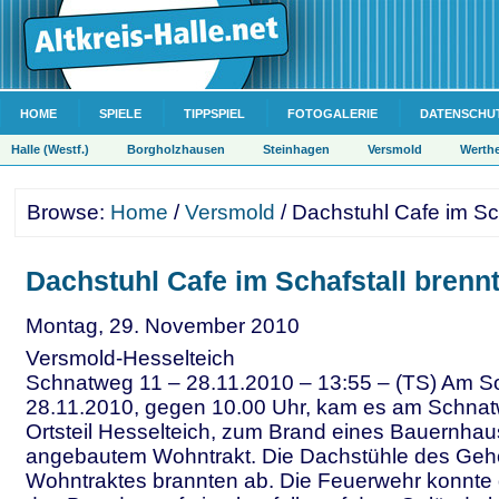
HOME
SPIELE
TIPPSPIEL
FOTOGALERIE
DATENSCHU
Halle (Westf.)
Borgholzhausen
Steinhagen
Versmold
Werth
Browse:
Home
/
Versmold
/ Dachstuhl Cafe im Sch
Dachstuhl Cafe im Schafstall brenn
Montag, 29. November 2010
Versmold-Hesselteich
Schnatweg 11 – 28.11.2010 – 13:55 – (TS) Am S
28.11.2010, gegen 10.00 Uhr, kam es am Schnat
Ortsteil Hesselteich, zum Brand eines Bauernhau
angebautem Wohntrakt. Die Dachstühle des Gehö
Wohntraktes brannten ab. Die Feuerwehr konnte 