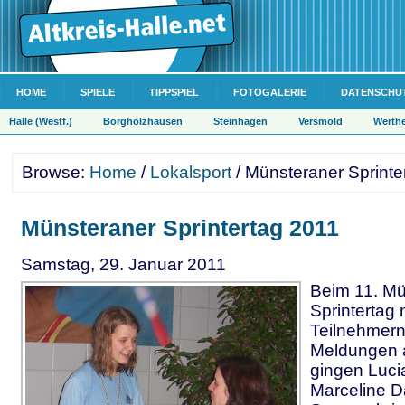
HOME
SPIELE
TIPPSPIEL
FOTOGALERIE
DATENSCHU
Halle (Westf.)
Borgholzhausen
Steinhagen
Versmold
Werth
Browse:
Home
/
Lokalsport
/ Münsteraner Sprinte
Münsteraner Sprintertag 2011
Samstag, 29. Januar 2011
Beim 11. Mü
Sprintertag 
Teilnehmern
Meldungen 
gingen Luci
Marceline D