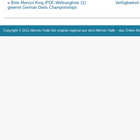
«
Brite Mervyn King (PDC-Weltrangliste 11)
Verfügbarkeit
gewinnt German Darts Championships
Copyright © 2011 Altkreis-Halle.Net original regional aus dem Altkreis Halle – das Online M