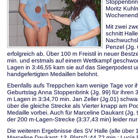
Stoppenbrin
Moritz Kuhl
Wochenende
Mit zwei zwe
schnitt Hall
Nachwuchsh
Penzel (Jg. 
erfolgreich ab. Über 100 m Freistil in neuer Bestz
min. und erstmals auf einem Wettkampf gesch
Lagen in 3:46,55 kam sie auf das Siegerpodest u
handgefertigten Medaillen belohnt.
Ebenfalls aufs Treppchen kam wenige Tage vor i
Geburtstag Anna Stoppenbrink (Jg. 99) für ihren 3
m Lagen in 3:34,70 min. Jan Zeller (Jg.01) schw
über die gleiche Strecke als Vierter knapp am Po
Medaille vorbei. Auch für Marceline Daukant (Jg. 
der 200 m-Lagen-Strecke (3:37,43 min) leider nur d
Die weiteren Ergebnisse des SV Halle (alle über
Marceline Daukant: 13. Platz/1:44,72 min.; Lucia 