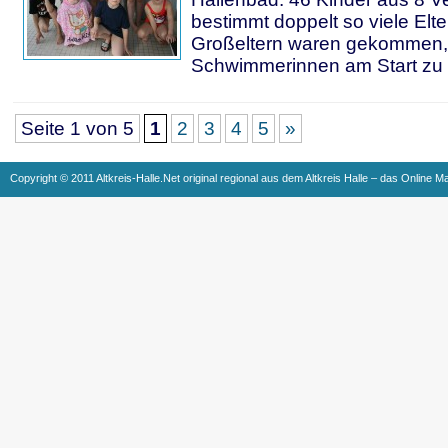
bestimmt doppelt so viele Elt
Großeltern waren gekommen, 
Schwimmerinnen am Start zu
Seite 1 von 5
1
2
3
4
5
»
Copyright © 2011 Altkreis-Halle.Net original regional aus dem Altkreis Halle – das Online M