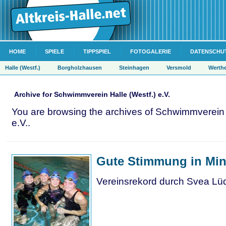
HOME
SPIELE
TIPPSPIEL
FOTOGALERIE
DATENSCHU
Halle (Westf.)
Borgholzhausen
Steinhagen
Versmold
Werth
Archive for Schwimmverein Halle (Westf.) e.V.
You are browsing the archives of Schwimmverein 
e.V..
Gute Stimmung in Mi
Vereinsrekord durch Svea Lüd