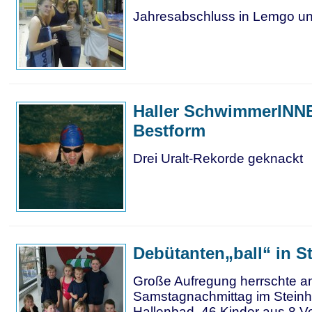
Jahresabschluss in Lemgo u
Haller SchwimmerINN
Bestform
Drei Uralt-Rekorde geknackt
Debütanten„ball“ in S
Große Aufregung herrschte 
Samstagnachmittag im Stein
Hallenbad. 46 Kinder aus 8 V