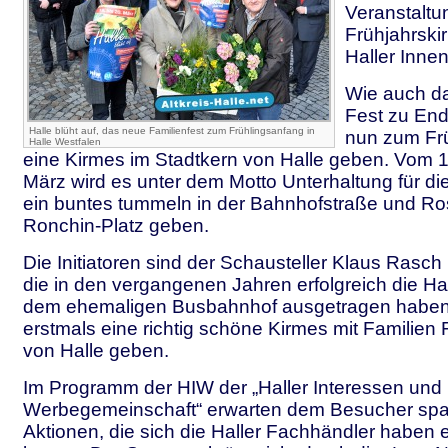
Veranstaltu
Frühjahrski
Haller Innen
Wie auch da
Fest zu End
Halle blüht auf, das neue Familienfest zum Frühlingsanfang in
nun zum Frü
Halle Westfalen
eine Kirmes im Stadtkern von Halle geben. Vom 18
März wird es unter dem Motto Unterhaltung für di
ein buntes tummeln in der Bahnhofstraße und R
Ronchin-Platz geben.
Die Initiatoren sind der Schausteller Klaus Rasc
die in den vergangenen Jahren erfolgreich die Ha
dem ehemaligen Busbahnhof ausgetragen haben.
erstmals eine richtig schöne Kirmes mit Familien 
von Halle geben.
Im Programm der HIW der „Haller Interessen und
Werbegemeinschaft“ erwarten dem Besucher sp
Aktionen, die sich die Haller Fachhändler haben e