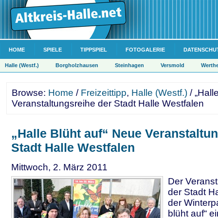
HOME
SPIELE
TIPPSPIEL
FOTOGALERIE
DATENSCHU
Halle (Westf.)
Borgholzhausen
Steinhagen
Versmold
Werth
Browse:
Home
/
Freizeittipp
,
Halle (Westf.)
/ „Hall
Veranstaltungsreihe der Stadt Halle Westfalen
„Halle Blüht auf“ Neue Veranstaltu
Stadt Halle Westfalen
Mittwoch, 2. März 2011
Der Veranst
der Stadt Ha
der Winterp
blüht auf“ e