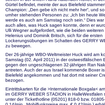
Gürtel befindet, meinte der aus Bielefeld stamme
Champion: „Den gebe ich nicht mehr her“, und so 
umher stehenden Personen zu: „Ich bin heute We
werde es auch am Samstag noch sein.“ Dies war
auch alles, was Huck sagen konnte, denn er wu
Ulli Wegner aufgefordert, wie die beiden weiteren
Helenius und Dominik Britsch, sich für die ersten
Lockerungsübungen im Schatten des GERRY 
zu bewegen.
Der 26-jährige WBO-Weltmeister Huck wird am
Samstag (02. April 2011) in der ostwestfälischen
gegen den ungeschlagenen 32-jährigen Ran Nak
antreten. Auch der aus Israel kommende Boxer is
Bielefeld angekommen und hat dort mit seiner Cr
bezogen.
Eintrittskarten für die >Internationale Boxgala< am
im GERRY WEBER STADION in HalleWestfalen s
unter der Tickethotline (05201) 818-0 bzw. 0180
0,14/min., Mobilfunkpreise max. € 0,42/min.) erhäl