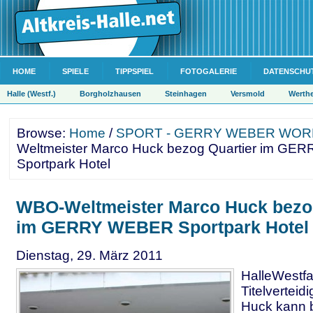
HOME
SPIELE
TIPPSPIEL
FOTOGALERIE
DATENSCHU
Halle (Westf.)
Borgholzhausen
Steinhagen
Versmold
Werth
Browse:
Home
/
SPORT - GERRY WEBER WOR
Weltmeister Marco Huck bezog Quartier im G
Sportpark Hotel
WBO-Weltmeister Marco Huck bezog
im GERRY WEBER Sportpark Hotel
Dienstag, 29. März 2011
HalleWestfa
Titelvertei
Huck kann 