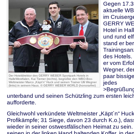
Gegen 17.30
aktuelle W
im Cruiserg
GERRY WEB
Hotel in Hal
und rund el
stand er ber
Trainingsan
des Hotels.
er vom Erfol
Wegner, der 
paar bissi
Der Hoteldirektor des GERRY WEBER Sportpark Hotels in
HalleWestfalen, Kai Tiemer (rechts), begrüßte den WBO-Box-
jedes
Weltmeister Marco „Käpt’n“ Huck und seinen Trainer Ulli Wegner
(links) in seinem Haus. © GERRY WEBER WORLD (honorarfrei)
>Begrüßung
unterband und seinen Schützling zum ersten leich
aufforderte.
Gleichwohl verkündete Weltmeister „Käpt´n“ Huck
Profikämpfe; 31 Siege, davon 23 durch K.o.), dass 
wieder in seiner ostwestfälischen Heimat zu sein.
seinen in der linken Hand haltenden Koffer, in d