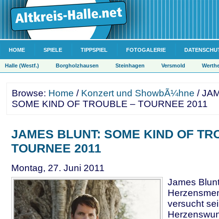
HOME
SPIELE
TIPPSPIEL
FOTOGALERIE
DATENSCHU
Halle (Westf.)
Borgholzhausen
Steinhagen
Versmold
Werth
Browse:
Home
/
Konzert und ShowbÃ¼hne
/ JA
SOME KIND OF TROUBLE – TOURNEE 2011
JAMES BLUNT: SOME KIND OF TR
TOURNEE 2011
Montag, 27. Juni 2011
James Blunt 
Herzensmen
versucht se
Herzenswuns