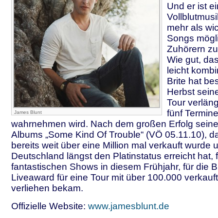
Und er ist ei
Vollblutmus
mehr als wic
Songs mögli
Zuhörern zu
Wie gut, da
leicht kombi
Brite hat bes
Herbst seine
Tour verläng
fünf Termin
James Blunt
wahrnehmen wird. Nach dem großen Erfolg seine
Albums „Some Kind Of Trouble“ (VÖ 05.11.10), da
bereits weit über eine Million mal verkauft wurde 
Deutschland längst den Platinstatus erreicht hat, 
fantastischen Shows in diesem Frühjahr, für die B
Liveaward für eine Tour mit über 100.000 verkauf
verliehen bekam.
Offizielle Website:
www.jamesblunt.de