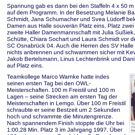
Spannung gab es dann bei den Staffeln 4 x 50 m F
auf dem Programm. In der Besetzung Melanie Bar
Schmidt, Jana Schumacher und Svea Lüdorff bel
Damen aus Halle souverän Platz eins, Platz zwei 
zweite Haller Damenmannschaft mit Julia Sußiek,
Schütte, Chiara Sochart und Laura Schmidt vor
SC Osnabrück 04. Auch die Herren des SV Halle l
nichts anbrennen und schwammen sicher mit Kevi
Jakob Bertelsmann, Linus Lechtenbrink und Dan
auf Platz eins.
Teamkollege Marco Warnke hatte indes
seinen ersten Tag bei den OWL-
Meisterschaften. 100 m Freistil und 100 m
Lagen – seine Strecken am ersten Tag der
Meisterschaften in Lemgo. Über 100 m Freistil
schraubte er seine Bestzeit um 2 Sekunden
hoch und schrammte die Minutengrenze.
Nach spannendem Finish stoppte die Uhr bei
Te
OW
1:00,28 Min. Platz 3 im Jahrgang 1997. Über
Ma