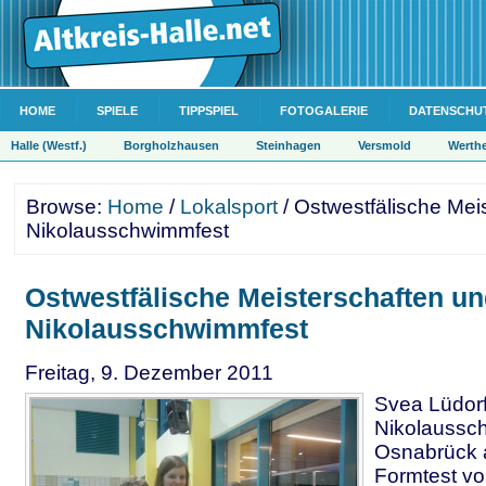
HOME
SPIELE
TIPPSPIEL
FOTOGALERIE
DATENSCHU
Halle (Westf.)
Borgholzhausen
Steinhagen
Versmold
Werth
Browse:
Home
/
Lokalsport
/ Ostwestfälische Mei
Nikolausschwimmfest
Ostwestfälische Meisterschaften u
Nikolausschwimmfest
Freitag, 9. Dezember 2011
Svea Lüdorf
Nikolaussc
Osnabrück a
Formtest vor