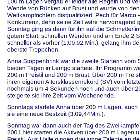
100 m Lagen vergaß er leider alle Regeln und ve
Wende von Rücken auf Brust und wurde von den
Wettkampfrichtern disqualifiziert. Pech für Marco 
Konkurrenz, denn seine Zeit wäre hervorragend
Sonntag ging es dann für ihn auf die Schmetterlin
gutem Start, schnellen Wenden und am Ende 2 
schneller als vorher (1:09,92 Min.), gelang ihm d
oberste Treppchen.
Anna Stoppenbrink war die zweite Starterin vom S
beiden Tagen in Lemgo startete. Ihr Programm 
200 m Freistil und 200 m Brust. Über 200 m Freist
ihren eigenen Altersklassenrekord (SV) vom let
nochmals um 4 Sekunden hoch und auch über 2
steigerte sie ihre Zeit vom Wochenende.
Sonntags startete Anna über 200 m Lagen, auch h
sie eine neue Bestzeit (3:09,44Min.).
Sonntag war dann auch der Tag des Zweikampfe
2001 hier starten die Aktiven über 200 m Lagen 
Freistil. Aus Halle gingen drei junge Talente an de