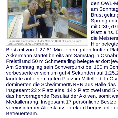
den OWL-Me
am Sonntag
Brust gelang
Sprung unt
mit 0:39,70 
Platz eins. D
die Meister
Siegreiche Damenstaffel ( vlnr Melanie Barthel, Svea Lüdorff,
Hier belegte
Lisa Schmidt, Jana Schumacher)
Bestzeit von 1:27,61 Min. einen guten fünften Pla
Akkermann startet bereits am Samstag in Osnabr
Freistil und 50 m Schmetterling belegte er dort jew
Am Sonntag lag sein Schwerpunkt bei 100 m Schm
verbesserte er sich um gut 4 Sekunden auf 1:25
landete auf einem guten Platz im Mittelfeld. In O
dominerten die SchwimmerINNEN aus Halle das T
Insgesamt 23 x Platz eins, 14 x Platz zwei und 5 x
das hervorragende Resultat der Aktiven, somit war
Medaillenrang. Insgesamt 17 persönliche Bestzei
vereinsinterner Altersklassenrekord begeisterte d
Betreuerteam.