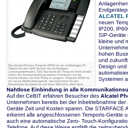
Anlagenhers
Endgerätep
ALCATEL 
neuen Tempo
IP200, IP60
SIP-Geräte 
kleine und 
Unternehme
hohen Busi
und zukunft
Design und 
Das Alcatel-Phones Temporis IP800 ist ein erstklassiges IP-
Telefon für den VoIP-Service mit reichhaltigen
automatisier
Leistungsmerkmalen. Das Top-Gerät der Temporis Serie besitzt
neben der Basisausstattung weitere Funktionen um die
Systemen a
Kommunikation mit Ihrer Firma zu steigern. Temporis IP800 ist
ein neues Multifunktionsgerät, das besonders für den
Büroeinsatz konzipiert ist und keine Wünsche offen lässt.
Nahtlose Einbindung in alle Kommunikation
Auf der CeBIT erfahren Besucher des
Alcatel P
Unternehmen bereits bei der Inbetriebnahme der
Geräte Zeit und Kosten sparen. Die STARFACE A
erkennt alle angeschlossenen Temporis-Geräte un
auch eine automatische Zero- Touch-Konfiguratio
Telefone. Auf diese Weise entfällt die zeitrauben