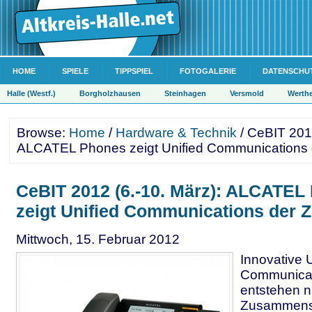
HOME
SPIELE
TIPPSPIEL
FOTOGALERIE
DATENSCHU
Halle (Westf.)
Borgholzhausen
Steinhagen
Versmold
Werth
Browse:
Home
/
Hardware & Technik
/ CeBIT 2012
ALCATEL Phones zeigt Unified Communications 
CeBIT 2012 (6.-10. März): ALCATEL
zeigt Unified Communications der Z
Mittwoch, 15. Februar 2012
Innovative U
Communica
entstehen n
Zusammensp