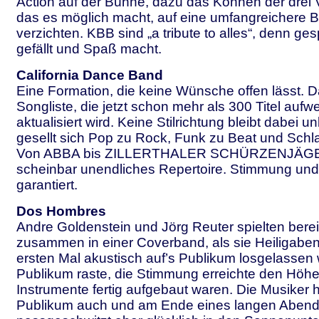
Action auf der Bühne, dazu das Können der drei V
das es möglich macht, auf eine umfangreichere 
verzichten. KBB sind „a tribute to alles“, denn ges
gefällt und Spaß macht.
California Dance Band
Eine Formation, die keine Wünsche offen lässt. Da
Songliste, die jetzt schon mehr als 300 Titel aufw
aktualisiert wird. Keine Stilrichtung bleibt dabei un
gesellt sich Pop zu Rock, Funk zu Beat und Schla
Von ABBA bis ZILLERTHALER SCHÜRZENJÄGER 
scheinbar unendliches Repertoire. Stimmung un
garantiert.
Dos Hombres
Andre Goldenstein und Jörg Reuter spielten berei
zusammen in einer Coverband, als sie Heiligab
ersten Mal akustisch auf’s Publikum losgelassen
Publikum raste, die Stimmung erreichte den Höhe
Instrumente fertig aufgebaut waren. Die Musiker 
Publikum auch und am Ende eines langen Abends