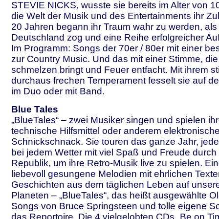
STEVIE NICKS, wusste sie bereits im Alter von 1
die Welt der Musik und des Entertainments ihr Zu
20 Jahren begann ihr Traum wahr zu werden, als
Deutschland zog und eine Reihe erfolgreicher Auftr
Im Programm: Songs der 70er / 80er mit einer b
zur Country Music. Und das mit einer Stimme, di
schmelzen bringt und Feuer entfacht. Mit ihrem sti
durchaus frechen Temperament fesselt sie auf der
im Duo oder mit Band.
Blue Tales
„BlueTales“ – zwei Musiker singen und spielen ih
technische Hilfsmittel oder anderem elektronisch
Schnickschnack. Sie touren das ganze Jahr, je
bei jedem Wetter mit viel Spaß und Freude durch
Republik, um ihre Retro-Musik live zu spielen. Ei
liebevoll gesungene Melodien mit ehrlichen Texte
Geschichten aus dem täglichen Leben auf unser
Planeten – „BlueTales“, das heißt ausgewählte Old
Songs von Bruce Springsteen und tolle eigene 
das Reportoire. Die 4 vielgelobten CDs „Be on T