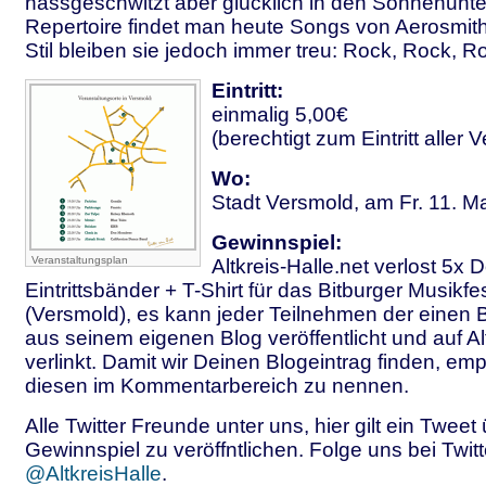
nassgeschwitzt aber glücklich in den Sonnenunte
Repertoire findet man heute Songs von Aerosmith
Stil bleiben sie jedoch immer treu: Rock, Rock, R
Eintritt:
einmalig 5,00€
(berechtigt zum Eintritt aller
Wo:
Stadt Versmold, am Fr. 11. M
Gewinnspiel:
Veranstaltungsplan
Altkreis-Halle.net verlost
5x D
Eintrittsbänder
+ T-Shirt
für das
Bitburger Musikfes
(Versmold)
, es kann jeder Teilnehmen der einen B
aus seinem eigenen Blog veröffentlicht und auf Alt
verlinkt. Damit wir Deinen Blogeintrag finden, emp
diesen im Kommentarbereich zu nennen.
Alle Twitter Freunde unter uns, hier gilt ein Tweet
Gewinnspiel zu veröffntlichen. Folge uns bei Twitt
@AltkreisHalle
.