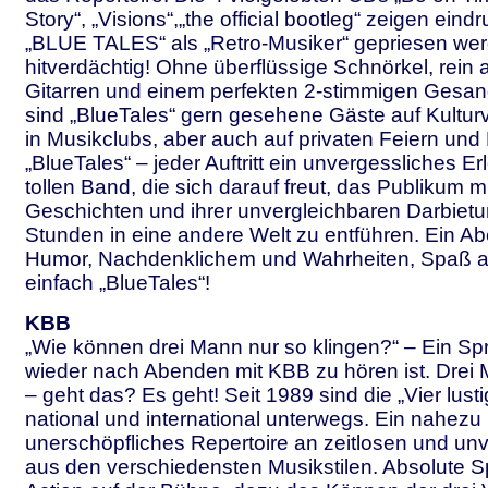
Story“, „Visions“,„the official bootleg“ zeigen ein
„BLUE TALES“ als „Retro-Musiker“ gepriesen wer
hitverdächtig! Ohne überflüssige Schnörkel, rein 
Gitarren und einem perfekten 2-stimmigen Gesan
sind „BlueTales“ gern gesehene Gäste auf Kultur
in Musikclubs, aber auch auf privaten Feiern und
„BlueTales“ – jeder Auftritt ein unvergessliches Er
tollen Band, die sich darauf freut, das Publikum mi
Geschichten und ihrer unvergleichbaren Darbietun
Stunden in eine andere Welt zu entführen. Ein Ab
Humor, Nachdenklichem und Wahrheiten, Spaß a
einfach „BlueTales“!
KBB
„Wie können drei Mann nur so klingen?“ – Ein Sp
wieder nach Abenden mit KBB zu hören ist. Drei
– geht das? Es geht! Seit 1989 sind die „Vier lusti
national und international unterwegs. Ein nahezu
unerschöpfliches Repertoire an zeitlosen und un
aus den verschiedensten Musikstilen. Absolute S