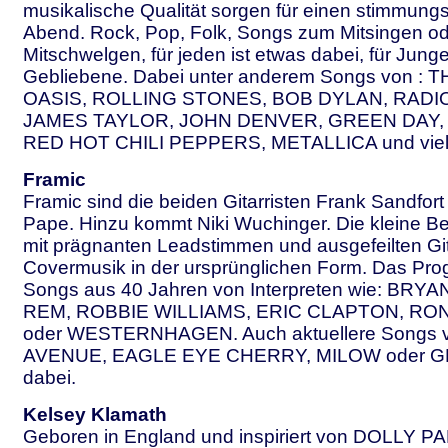
musikalische Qualität sorgen für einen stimmun
Abend. Rock, Pop, Folk, Songs zum Mitsingen o
Mitschwelgen, für jeden ist etwas dabei, für Jung
Gebliebene. Dabei unter anderem Songs von :
OASIS, ROLLING STONES, BOB DYLAN, RADI
JAMES TAYLOR, JOHN DENVER, GREEN DAY,
RED HOT CHILI PEPPERS, METALLICA und viele,
Framic
Framic sind die beiden Gitarristen Frank Sandfort
Pape. Hinzu kommt Niki Wuchinger. Die kleine Be
mit prägnanten Leadstimmen und ausgefeilten Gi
Covermusik in der ursprünglichen Form. Das Pr
Songs aus 40 Jahren von Interpreten wie: BRY
REM, ROBBIE WILLIAMS, ERIC CLAPTON, RO
oder WESTERNHAGEN. Auch aktuellere Songs
AVENUE, EAGLE EYE CHERRY, MILOW oder G
dabei.
Kelsey Klamath
Geboren in England und inspiriert von DOLLY 