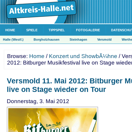
HOME
SPIELE
TIPPSPIEL
FOTOGALERIE
DATENSCHU
Halle (Westf.)
Borgholzhausen
Steinhagen
Versmold
Werth
Browse:
Home
/
Konzert und ShowbÃ¼hne
/ Ver
2012: Bitburger Musikfestival live on Stage wiede
Versmold 11. Mai 2012: Bitburger Mu
live on Stage wieder on Tour
Donnerstag, 3. Mai 2012