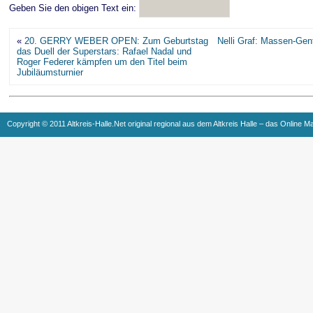
Geben Sie den obigen Text ein:
«
20. GERRY WEBER OPEN: Zum Geburtstag
Nelli Graf: Massen-Gent
das Duell der Superstars: Rafael Nadal und
Roger Federer kämpfen um den Titel beim
Jubiläumsturnier
Copyright © 2011 Altkreis-Halle.Net original regional aus dem Altkreis Halle – das Online M