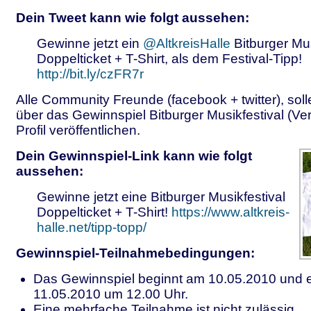
Dein Tweet kann wie folgt aussehen:
Gewinne jetzt ein
@AltkreisHalle
Bitburger Mus
Doppelticket
+ T-Shirt
, als dem
Festival
-Tipp!
http://bit.ly/czFR7r
Alle Community Freunde (facebook + twitter), soll
über das Gewinnspiel
Bitburger Musikfestival (Ve
Profil veröffentlichen.
Dein Gewinnspiel-Link kann wie folgt
aussehen:
Gewinne jetzt eine
Bitburger Musikfestival
Doppelticket
+ T-Shirt!
https://www.altkreis-
halle.net/tipp-topp/
Gewinnspiel-Teilnahmebedingungen:
Das Gewinnspiel beginnt am 10.05.2010 und 
11.05.2010 um 12.00 Uhr.
Eine mehrfache Teilnahme ist nicht zulässig.