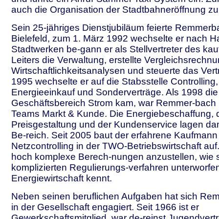
auch die Organisation der Stadtbahneröffnung z
Sein 25-jähriges Dienstjubiläum feierte Remmerb
Bielefeld, zum 1. März 1992 wechselte er nach Ha
Stadtwerken be-gann er als Stellvertreter des k
Leiters die Verwaltung, erstellte Vergleichsrech
Wirtschaftlichkeitsanalysen und steuerte das Ver
1995 wechselte er auf die Stabsstelle Controlling
Energieeinkauf und Sonderverträge. Als 1998 die
Geschäftsbereich Strom kam, war Remmer-bach L
Teams Markt & Kunde. Die Energiebeschaffung, 
Preisgestaltung und der Kundenservice lagen da
Be-reich. Seit 2005 baut der erfahrene Kaufman
Netzcontrolling in der TWO-Betriebswirtschaft auf. 
hoch komplexe Berech-nungen anzustellen, wie s
komplizierten Regulierungs-verfahren unterworfe
Energiewirtschaft kennt.
Neben seinen beruflichen Aufgaben hat sich Re
in der Gesellschaft engagiert. Seit 1966 ist er
Gewerkschaftsmitglied, war de-reinst Jugendvertr