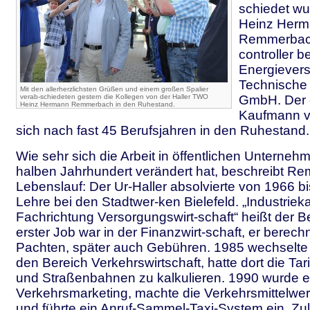
schiedet wu
Heinz Her
Remmerbach
controller be
Energievers
Technische
Mit den allerherzlichsten Grüßen und einem großen Spalier
verab-schiedeten gestern die Kollegen von der Haller TWO
GmbH. Der 
Heinz Hermann Remmerbach in den Ruhestand.
Kaufmann v
sich nach fast 45 Berufsjahren in den Ruhestand.
Wie sehr sich die Arbeit in öffentlichen Unternehm
halben Jahrhundert verändert hat, beschreibt 
Lebenslauf: Der Ur-Haller absolvierte von 1966 b
Lehre bei den Stadtwer-ken Bielefeld. „Industrie
Fachrichtung Versorgungswirt-schaft“ heißt der B
erster Job war in der Finanzwirt-schaft, er berec
Pachten, später auch Gebühren. 1985 wechselt
den Bereich Verkehrswirtschaft, hatte dort die Ta
und Straßenbahnen zu kalkulieren. 1990 wurde e
Verkehrsmarketing, machte die Verkehrsmittelwer
und führte ein Anruf-Sammel-Taxi-System ein. Zul