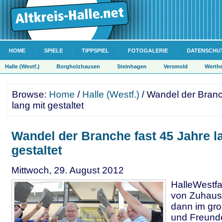
HOME
SPIELE
TIPPSPIEL
FOTOGALERIE
DATENSCHU
Halle (Westf.)
Borgholzhausen
Steinhagen
Versmold
Werth
Browse:
Home
/
Halle (Westf.)
/ Wandel der Branc
lang mit gestaltet
Wandel der Branche fast 45 Jahre l
gestaltet
Mittwoch, 29. August 2012
HalleWestfal
von Zuhaus
dann im gro
und Freunde