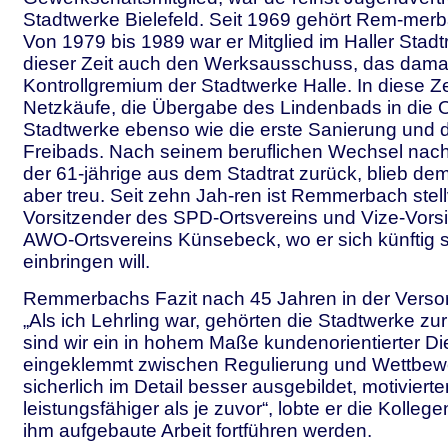
Stadtwerke Bielefeld. Seit 1969 gehört Rem-mer
Von 1979 bis 1989 war er Mitglied im Haller Stadtra
dieser Zeit auch den Werksausschuss, das damali
Kontrollgremium der Stadtwerke Halle. In diese Zei
Netzkäufe, die Übergabe des Lindenbads in die 
Stadtwerke ebenso wie die erste Sanierung und
Freibads. Nach seinem beruflichen Wechsel nach
der 61-jährige aus dem Stadtrat zurück, blieb dem
aber treu. Seit zehn Jah-ren ist Remmerbach stell
Vorsitzender des SPD-Ortsvereins und Vize-Vors
AWO-Ortsvereins Künsebeck, wo er sich künftig s
einbringen will.
Remmerbachs Fazit nach 45 Jahren in der Versor
„Als ich Lehrling war, gehörten die Stadtwerke zur
sind wir ein in hohem Maße kundenorientierter Die
eingeklemmt zwischen Regulierung und Wettbew
sicherlich im Detail besser ausgebildet, motivierte
leistungsfähiger als je zuvor“, lobte er die Kollege
ihm aufgebaute Arbeit fortführen werden.