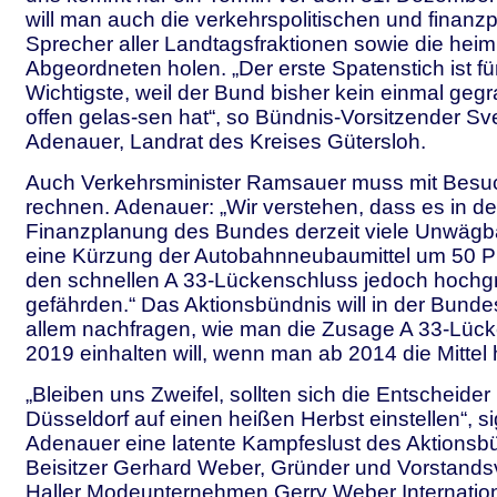
will man auch die verkehrspolitischen und finanzp
Sprecher aller Landtagsfraktionen sowie die hei
Abgeordneten holen. „Der erste Spatenstich ist fü
Wichtigste, weil der Bund bisher kein einmal ge
offen gelas-sen hat“, so Bündnis-Vorsitzender S
Adenauer, Landrat des Kreises Gütersloh.
Auch Verkehrsminister Ramsauer muss mit Besu
rechnen. Adenauer: „Wir verstehen, dass es in der 
Finanzplanung des Bundes derzeit viele Unwägbar
eine Kürzung der Autobahnneubaumittel um 50 P
den schnellen A 33-Lückenschluss jedoch hochg
gefährden.“ Das Aktionsbündnis will in der Bunde
allem nachfragen, wie man die Zusage A 33-Lück
2019 einhalten will, wenn man ab 2014 die Mittel
„Bleiben uns Zweifel, sollten sich die Entscheider 
Düsseldorf auf einen heißen Herbst einstellen“, si
Adenauer eine latente Kampfeslust des Aktionsb
Beisitzer Gerhard Weber, Gründer und Vorstands
Haller Modeunternehmen Gerry Weber Internatio