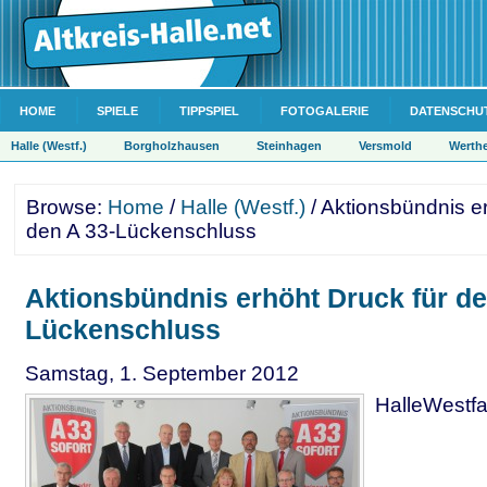
HOME
SPIELE
TIPPSPIEL
FOTOGALERIE
DATENSCHU
Halle (Westf.)
Borgholzhausen
Steinhagen
Versmold
Werth
Browse:
Home
/
Halle (Westf.)
/ Aktionsbündnis er
den A 33-Lückenschluss
Aktionsbündnis erhöht Druck für de
Lückenschluss
Samstag, 1. September 2012
HalleWestfa