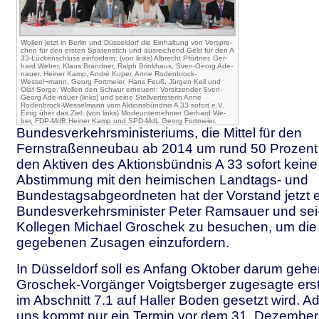
Wollen jetzt in Berlin und Düsseldorf die Einhaltung von Verspre-
chen für den ersten Spatenstich und ausreichend Geld für den A
33-Lückenschluss einfordern: (von links) Albrecht Pförtner, Ger-
hard Weber, Klaus Brandner, Ralph Brinkhaus, Sven-Georg Ade-
nauer, Heiner Kamp, André Kuper, Anne Rodenbrock-
Wessel¬mann, Georg Fortmeier, Hans Feuß, Jürgen Keil und
Olaf Sorge. Wollen den Schwur erneuern: Vorsitzender Sven-
Georg Ade-nauer (links) und seine Stellvertreterin Anne
Rodenbrock-Wesselmann vom Aktionsbündnis A 33 sofort e.V.
Einig über das Ziel: (von links) Modeunternehmer Gerhard We-
ber, FDP-MdB Heiner Kamp und SPD-MdL Georg Fortmeier.
Bundesverkehrsministeriums, die Mittel für den
Fernstraßenneubau ab 2014 um rund 50 Prozent z
den Aktiven des Aktionsbündnis A 33 sofort keine
Abstimmung mit den heimischen Landtags- und
Bundestagsabgeordneten hat der Vorstand jetzt 
Bundesverkehrsminister Peter Ramsauer und se
Kollegen Michael Groschek zu besuchen, um die 
gegebenen Zusagen einzufordern.
In Düsseldorf soll es Anfang Oktober darum geh
Groschek-Vorgänger Voigtsberger zugesagte erst
im Abschnitt 7.1 auf Haller Boden gesetzt wird. A
uns kommt nur ein Termin vor dem 31. Dezember 