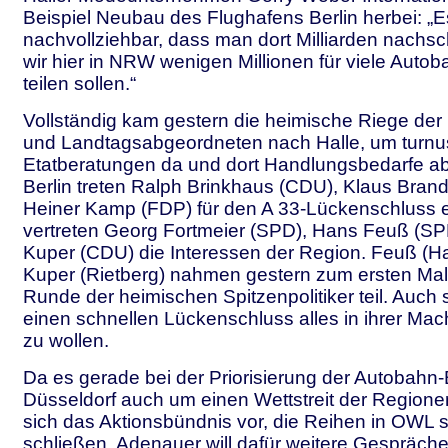
Beispiel Neubau des Flughafens Berlin herbei: „Es 
nachvollziehbar, dass man dort Milliarden nachs
wir hier in NRW wenigen Millionen für viele Autob
teilen sollen.“
Vollständig kam gestern die heimische Riege de
und Landtagsabgeordneten nach Halle, um turn
Etatberatungen da und dort Handlungsbedarfe a
Berlin treten Ralph Brinkhaus (CDU), Klaus Bran
Heiner Kamp (FDP) für den A 33-Lückenschluss ei
vertreten Georg Fortmeier (SPD), Hans Feuß (S
Kuper (CDU) die Interessen der Region. Feuß (H
Kuper (Rietberg) nahmen gestern zum ersten Mal
Runde der heimischen Spitzenpolitiker teil. Auch s
einen schnellen Lückenschluss alles in ihrer Mac
zu wollen.
Da es gerade bei der Priorisierung der Autobahn
Düsseldorf auch um einen Wettstreit der Regionen
sich das Aktionsbündnis vor, die Reihen in OWL s
schließen. Adenauer will dafür weitere Gespräche