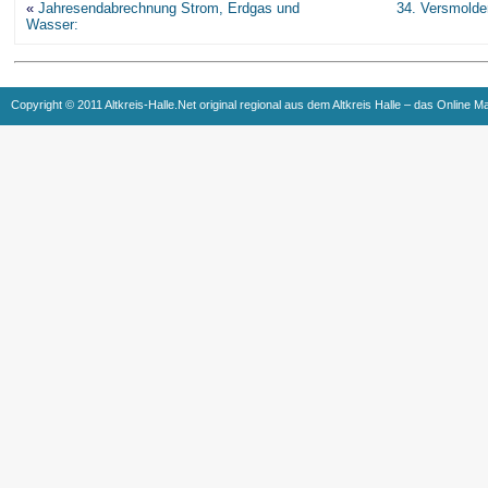
«
Jahresendabrechnung Strom, Erdgas und
34. Versmolde
Wasser:
Copyright © 2011 Altkreis-Halle.Net original regional aus dem Altkreis Halle – das Online M