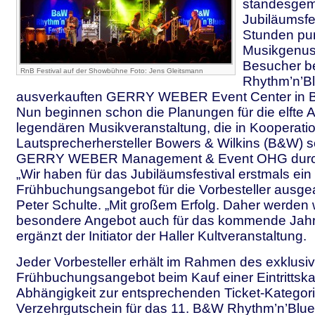
standesge
Jubiläumsfe
Stunden pur
Musikgenuss
Besucher b
RnB Festival auf der Showbühne Foto: Jens Gleitsmann
Rhythm’n’Bl
ausverkauften GERRY WEBER Event Center in B
Nun beginnen schon die Planungen für die elfte A
legendären Musikveranstaltung, die in Kooperati
Lautsprecherhersteller Bowers & Wilkins (B&W) s
GERRY WEBER Management & Event OHG durchg
„Wir haben für das Jubiläumsfestival erstmals ein
Frühbuchungsangebot für die Vorbesteller ausgear
Peter Schulte. „Mit großem Erfolg. Daher werden 
besondere Angebot auch für das kommende Jahr 
ergänzt der Initiator der Haller Kultveranstaltung.
Jeder Vorbesteller erhält im Rahmen des exklusi
Frühbuchungsangebot beim Kauf einer Eintrittskar
Abhängigkeit zur entsprechenden Ticket-Kategori
Verzehrgutschein für das 11. B&W Rhythm’n’Blue