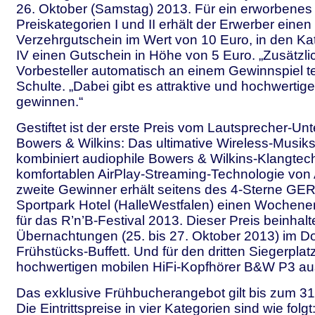
26. Oktober (Samstag) 2013. Für ein erworbenes 
Preiskategorien I und II erhält der Erwerber einen
Verzehrgutschein im Wert von 10 Euro, in den Kat
IV einen Gutschein in Höhe von 5 Euro. „Zusätzl
Vorbesteller automatisch an einem Gewinnspiel tei
Schulte. „Dabei gibt es attraktive und hochwertig
gewinnen.“
Gestiftet ist der erste Preis vom Lautsprecher-U
Bowers & Wilkins: Das ultimative Wireless-Mus
kombiniert audiophile Bowers & Wilkins-Klangtec
komfortablen AirPlay-Streaming-Technologie von 
zweite Gewinner erhält seitens des 4-Sterne 
Sportpark Hotel (HalleWestfalen) einen Wochene
für das R’n’B-Festival 2013. Dieser Preis beinhalt
Übernachtungen (25. bis 27. Oktober 2013) im D
Frühstücks-Buffett. Und für den dritten Siegerplatz
hochwertigen mobilen HiFi-Kopfhörer B&W P3 au
Das exklusive Frühbucherangebot gilt bis zum 31
Die Eintrittspreise in vier Kategorien sind wie folgt: