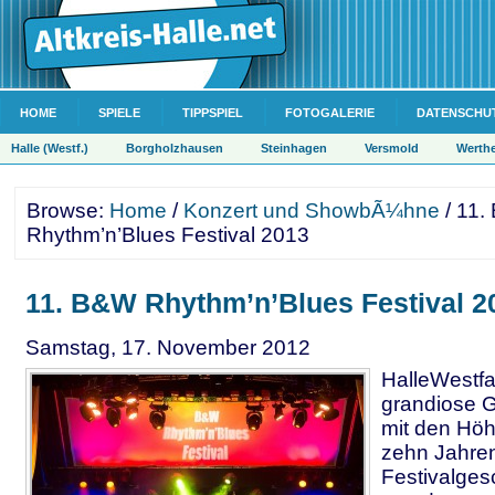
HOME
SPIELE
TIPPSPIEL
FOTOGALERIE
DATENSCHU
Halle (Westf.)
Borgholzhausen
Steinhagen
Versmold
Werth
Browse:
Home
/
Konzert und ShowbÃ¼hne
/ 11.
Rhythm’n’Blues Festival 2013
11. B&W Rhythm’n’Blues Festival 2
Samstag, 17. November 2012
HalleWestfa
grandiose G
mit den Hö
zehn Jahre
Festivalges