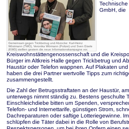
Technische
GmbH, die
Gemeinsam gegen Trickbetrug und Abzocke: Karl-Heinz
Wöstmann (TWO), Veronika Wörmann (Polizei) und Sven Eisele
(KWG) stellten gestern die neue Informationskampagne vor.
Kreiswohnstättengenossenschaft und die Kreispo
Bürger im Altkreis Halle gegen Trickbetrug und 
Haustür oder Telefon wappnen. Auf Plakaten und
haben die drei Partner wertvolle Tipps zum richti
zusammengestellt.
Die Zahl der Betrugsstraftaten an der Haustür, a
unterwegs nimmt ständig zu. Bestens geschulte T
Einschleichdiebe bitten um Spenden, verspreche
Telefon- und Internettarife, günstigen Strom, schn
Dachreparaturen oder saftige Lotteriegewinne. I
schlüpfen die Täter dabei in die Rolle von Berufs
Respektspersonen, um bei ihren Opfern einen se