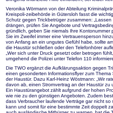
Veronika Wörmann von der Abteilung Kriminalprä
Kreispoli-zeibehörde in Gütersloh fasst die wicht
Schutz gegen Trickbetrüger zusammen: „Lassen 
drängen, prüfen Sie Angebote und Vertragsbedi
gründlich, geben Sie niemals Ihre Kontonummer 
Sie im Zweifel immer eine Vertrauensperson hinz
von Anfang an ein ungutes Gefühl habe, sollte a
die Haustür schließen oder den Telefonhörer au
„Wer sich unter Druck gesetzt oder betrogen fühlt,
umgehend die Polizei unter Telefon 110 informier
Die TWO ergänzt die Aufklärungsaktion gegen Tr
einen gesonderten Informationsflyer zum Thema
der Haustür. Dazu Karl-Heinz Wöstmann: „Wir rat
davon ab, einen Stromvertrag an der Haustür zu 
Ein Haustürangebot zählt aufgrund der hohen Pro
wie nie zu den günstigen Angeboten. Zudem best
dass Verbraucher laufende Verträge gar nicht so
kann und somit für eine bestimmte Zeit doppelt 
auch ausländische Mitbürger zu warnen, hat die