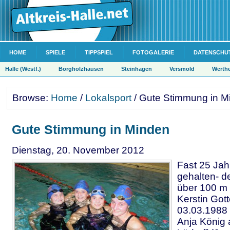
HOME
SPIELE
TIPPSPIEL
FOTOGALERIE
DATENSCHU
Halle (Westf.)
Borgholzhausen
Steinhagen
Versmold
Werth
Browse:
Home
/
Lokalsport
/ Gute Stimmung in M
Gute Stimmung in Minden
Dienstag, 20. November 2012
Fast 25 Jah
gehalten- d
über 100 m 
Kerstin Gott
03.03.1988 
Anja König 