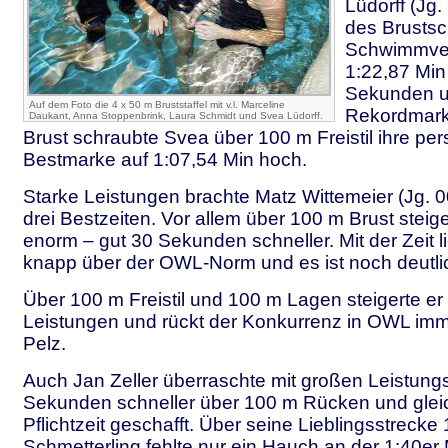
Lüdorff (Jg.
des Brusts
Schwimmvere
1:22,87 Min 
Sekunden un
Auf dem Foto die 4 x 50 m Bruststaffel mit v.l. Marceline
Rekordmark
Daukant, Anna Stoppenbrink, Laura Schmidt und Svea Lüdorff.
Brust schraubte Svea über 100 m Freistil ihre per
Bestmarke auf 1:07,54 Min hoch.
Starke Leistungen brachte Matz Wittemeier (Jg. 00
drei Bestzeiten. Vor allem über 100 m Brust steige
enorm – gut 30 Sekunden schneller. Mit der Zeit l
knapp über der OWL-Norm und es ist noch deutlic
Über 100 m Freistil und 100 m Lagen steigerte er
Leistungen und rückt der Konkurrenz in OWL im
Pelz.
Auch Jan Zeller überraschte mit großen Leistun
Sekunden schneller über 100 m Rücken und glei
Pflichtzeit geschafft. Über seine Lieblingsstrecke
Schmetterling fehlte nur ein Hauch an der 1:40er