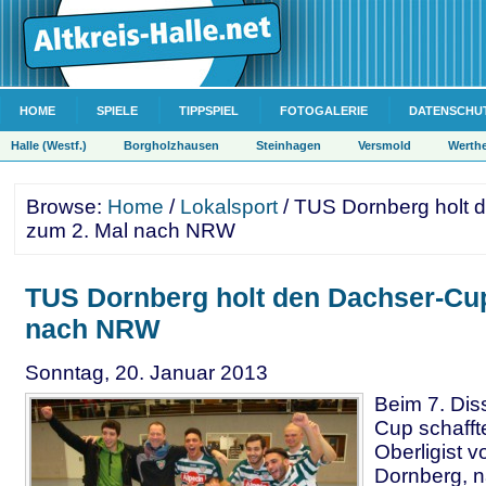
HOME
SPIELE
TIPPSPIEL
FOTOGALERIE
DATENSCHU
Halle (Westf.)
Borgholzhausen
Steinhagen
Versmold
Werth
Browse:
Home
/
Lokalsport
/ TUS Dornberg holt 
zum 2. Mal nach NRW
TUS Dornberg holt den Dachser-Cu
nach NRW
Sonntag, 20. Januar 2013
Beim 7. Dis
Cup schafft
Oberligist 
Dornberg, 