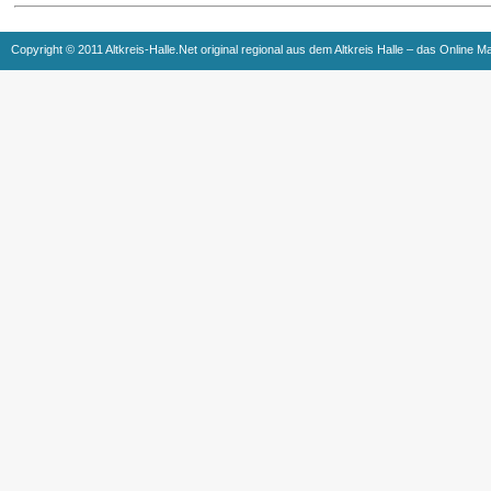
Copyright © 2011 Altkreis-Halle.Net original regional aus dem Altkreis Halle – das Online M