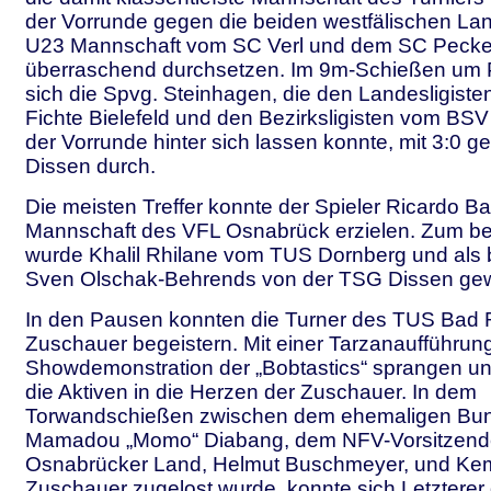
der Vorrunde gegen die beiden westfälischen Lan
U23 Mannschaft vom SC Verl und dem SC Pecke
überraschend durchsetzen. Im 9m-Schießen um P
sich die Spvg. Steinhagen, die den Landesligist
Fichte Bielefeld und den Bezirksligisten vom BS
der Vorrunde hinter sich lassen konnte, mit 3:0 
Dissen durch.
Die meisten Treffer konnte der Spieler Ricardo B
Mannschaft des VFL Osnabrück erzielen. Zum be
wurde Khalil Rhilane vom TUS Dornberg und als b
Sven Olschak-Behrends von der TSG Dissen gew
In den Pausen konnten die Turner des TUS Bad 
Zuschauer begeistern. Mit einer Tarzanaufführun
Showdemonstration der „Bobtastics“ sprangen un
die Aktiven in die Herzen der Zuschauer. In dem
Torwandschießen zwischen dem ehemaligen Bund
Mamadou „Momo“ Diabang, dem NFV-Vorsitzend
Osnabrücker Land, Helmut Buschmeyer, und Kemal
Zuschauer zugelost wurde, konnte sich Letzterer