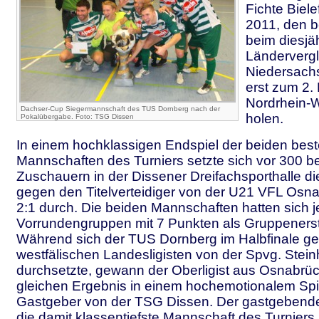
Fichte Biele
2011, den b
beim diesjä
Länderverg
Niedersac
erst zum 2.
Nordrhein-W
Dachser-Cup Siegermannschaft des TUS Dornberg nach der
holen.
Pokalübergabe. Foto: TSG Dissen
In einem hochklassigen Endspiel der beiden bes
Mannschaften des Turniers setzte sich vor 300 b
Zuschauern in der Dissener Dreifachsporthalle d
gegen den Titelverteidiger von der U21 VFL Osn
2:1 durch. Die beiden Mannschaften hatten sich je
Vorrundengruppen mit 7 Punkten als Gruppenerst
Während sich der TUS Dornberg im Halbfinale g
westfälischen Landesligisten von der Spvg. Stein
durchsetzte, gewann der Oberligist aus Osnabrü
gleichen Ergebnis in einem hochemotionalem Sp
Gastgeber von der TSG Dissen. Der gastgebende 
die damit klassentiefste Mannschaft des Turniers 