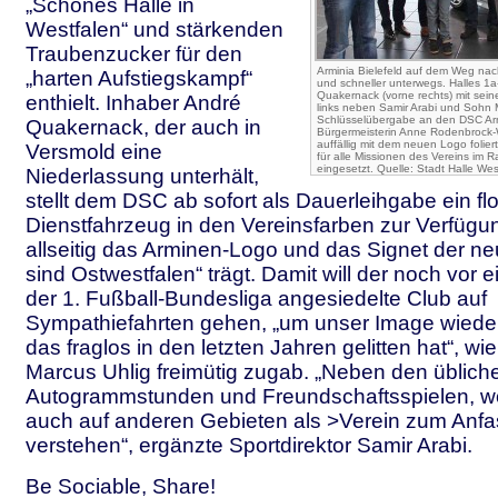
„Schönes Halle in
Westfalen“ und stärkenden
Traubenzucker für den
Arminia Bielefeld auf dem Weg nach
„harten Aufstiegskampf“
und schneller unterwegs. Halles 1
Quakernack (vorne rechts) mit sein
enthielt. Inhaber André
links neben Samir Arabi und Sohn M
Schlüsselübergabe an den DSC Armi
Quakernack, der auch in
Bürgermeisterin Anne Rodenbrock
auffällig mit dem neuen Logo folier
Versmold eine
für alle Missionen des Vereins im
eingesetzt. Quelle: Stadt Halle Wes
Niederlassung unterhält,
stellt dem DSC ab sofort als Dauerleihgabe ein flo
Dienstfahrzeug in den Vereinsfarben zur Verfügun
allseitig das Arminen-Logo und das Signet der ne
sind Ostwestfalen“ trägt. Damit will der noch vor 
der 1. Fußball-Bundesliga angesiedelte Club auf
Sympathiefahrten gehen, „um unser Image wiede
das fraglos in den letzten Jahren gelitten hat“, w
Marcus Uhlig freimütig zugab. „Neben den üblich
Autogrammstunden und Freundschaftsspielen, wo
auch auf anderen Gebieten als >Verein zum Anf
verstehen“, ergänzte Sportdirektor Samir Arabi.
Be Sociable, Share!