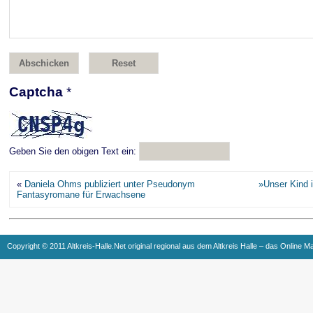
Captcha
*
Geben Sie den obigen Text ein:
«
Daniela Ohms publiziert unter Pseudonym
»Unser Kind 
Fantasyromane für Erwachsene
Copyright © 2011 Altkreis-Halle.Net original regional aus dem Altkreis Halle – das Online M