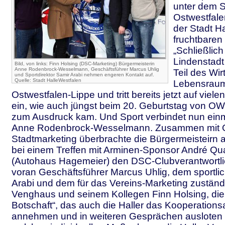
unter dem S
Ostwestfalen
der Stadt Ha
fruchtbaren
„Schließlich 
Lindenstadt 
Bild, von links: Finn Holsing (DSC-Marketing) Bürgermeisterin
Anne Rodenbrock-Wesselmann, Geschäftsführer Marcus Uhlig
Teil des Wir
und Sportdirektor Samir Arabi nehmen engeren Kontakt auf.
Quelle: Stadt HalleWestfalen
Lebensrau
Ostwestfalen-Lippe und tritt bereits jetzt auf viel
ein, wie auch jüngst beim 20. Geburtstag von O
zum Ausdruck kam. Und Sport verbindet nun einma
Anne Rodenbrock-Wesselmann. Zusammen mit O
Stadtmarketing überbrachte die Bürgermeisteirn
bei einem Treffen mit Arminen-Sponsor André Q
(Autohaus Hagemeier) den DSC-Clubverantwortlic
voran Geschäftsführer Marcus Uhlig, dem sportlic
Arabi und dem für das Vereins-Marketing zuständ
Venghaus und seinem Kollegen Finn Holsing, die 
Botschaft“, das auch die Haller das Kooperation
annehmen und in weiteren Gesprächen ausloten w