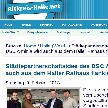
HOME
SPIELE
TIPPSPIEL
FOTOGALERIE
DATENSCHU
Halle (Westf.)
Borgholzhausen
Steinhagen
Versmold
Werth
Browse:
Home
/
Halle (Westf.)
/ Städtepartnersch
DSC Arminia wird auch aus dem Haller Rathaus fl
Städtepartnerschaftsidee des DSC 
auch aus dem Haller Rathaus flankie
Samstag, 9. Februar 2013
Die kurz vo
vom Sportcl
vorgestellte
Städtepartn