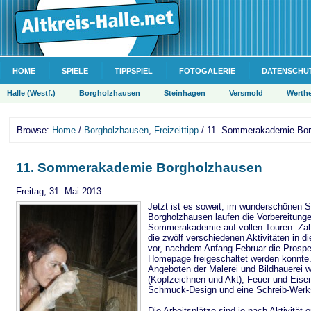
HOME
SPIELE
TIPPSPIEL
FOTOGALERIE
DATENSCHU
Halle (Westf.)
Borgholzhausen
Steinhagen
Versmold
Werth
Browse:
Home
/
Borgholzhausen
,
Freizeittipp
/ 11. Sommerakademie Bor
11. Sommerakademie Borgholzhausen
Freitag, 31. Mai 2013
Jetzt ist es soweit, im wunderschönen S
Borgholzhausen laufen die Vorbereitungen
Sommerakademie auf vollen Touren. Zah
die zwölf verschiedenen Aktivitäten in d
vor, nachdem Anfang Februar die Prospe
Homepage freigeschaltet werden konnte
Angeboten der Malerei und Bildhauerei 
(Kopfzeichnen und Akt), Feuer und Eise
Schmuck-Design und eine Schreib-Werks
Die Arbeitsplätze sind je nach Aktivität o