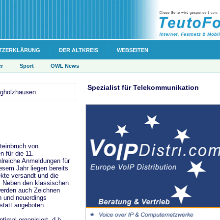
TZERKLÄRUNG
DER ALTKREIS
WEBSEITEN
er
Sport
OWL News
Spezialist für Telekommunikation
gholzhausen
teinbruch von
 für die 11.
lreiche Anmeldungen für
iesem Jahr liegen bereits
kte versandt und die
. Neben den klassischen
werden auch Zeichnen
n und neuerdings
tatt angeboten.
ptimal organisiert, d.h.