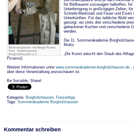
für Bildhauerei sozusagen halboffen, für
Unterbringung in großzügigen Zelten, fü
Schreib-Werkstatt und Feuer und Eisen 
Unterkünften. Für das leibliche Wohl wir
gesorgt, wo stets drei verschiedene prei
gebackener Kuchen und verschiedene G
werden.
Die 11. Sommerakademie Borgholzhause
Motto:
Betonskulpturen mit Margit Rusert.
Foto: Verkehrsverein
„Die Kunst wäscht den Staub des Alltags
Borgholzhausen e.V
Picasso).
Weitere Informationen unter
www.sommerakademie-borgholzhausen.de
, 
über diese Veranstaltung anzuschauen ist.
Be Sociable, Share!
Kategorie:
Borgholzhausen
,
Freizeittipp
Tags:
Sommerakademie Borgholzhausen
Kommentar schreiben