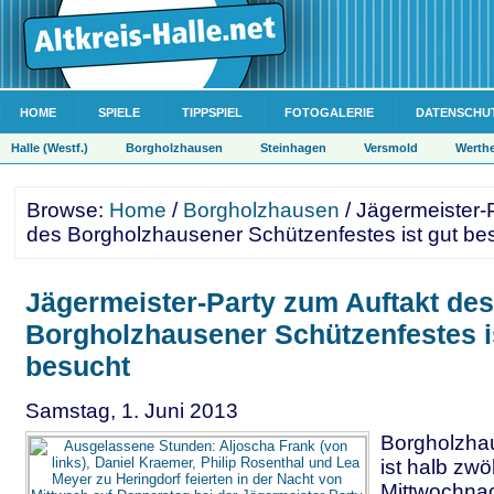
HOME
SPIELE
TIPPSPIEL
FOTOGALERIE
DATENSCHU
Halle (Westf.)
Borgholzhausen
Steinhagen
Versmold
Werth
Browse:
Home
/
Borgholzhausen
/ Jägermeister-
des Borgholzhausener Schützenfestes ist gut be
Jägermeister-Party zum Auftakt des
Borgholzhausener Schützenfestes i
besucht
Samstag, 1. Juni 2013
Borgholzhau
ist halb zwöl
Mittwochnac