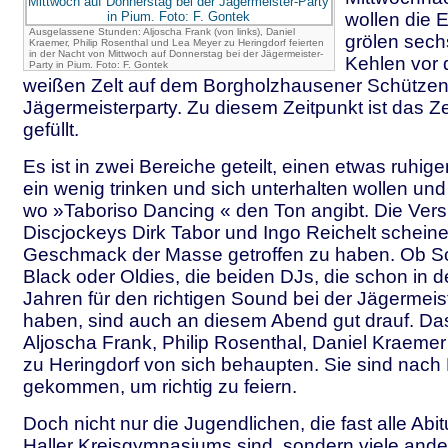
wollen die 
Ausgelassene Stunden: Aljoscha Frank (von links), Daniel
grölen sech
Kraemer, Philip Rosenthal und Lea Meyer zu Heringdorf feierten
in der Nacht von Mittwoch auf Donnerstag bei der Jägermeister-
Kehlen vor 
Party in Pium. Foto: F. Gontek
weißen Zelt auf dem Borgholzhausener Schützenpl
Jägermeisterparty. Zu diesem Zeitpunkt ist das Zel
gefüllt.
Es ist in zwei Bereiche geteilt, einen etwas ruhiger
ein wenig trinken und sich unterhalten wollen un
wo »Taboriso Dancing « den Ton angibt. Die Ver
Discjockeys Dirk Tabor und Ingo Reichelt schein
Geschmack der Masse getroffen zu haben. Ob Sc
Black oder Oldies, die beiden DJs, die schon in
Jahren für den richtigen Sound bei der Jägermeis
haben, sind auch an diesem Abend gut drauf. D
Aljoscha Frank, Philip Rosenthal, Daniel Kraeme
zu Heringdorf von sich behaupten. Sie sind nac
gekommen, um richtig zu feiern.
Doch nicht nur die Jugendlichen, die fast alle Abi
Haller Kreisgymnasiums sind, sondern viele ande