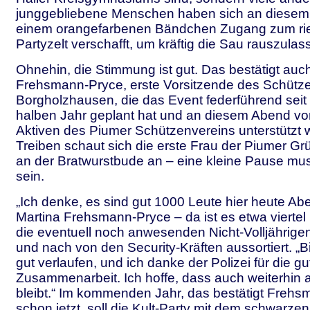
junggebliebene Menschen haben sich an diesem
einem orangefarbenen Bändchen Zugang zum ri
Partyzelt verschafft, um kräftig die Sau rauszulas
Ohnehin, die Stimmung ist gut. Das bestätigt auc
Frehsmann-Pryce, erste Vorsitzende des Schütz
Borgholzhausen, die das Event federführend seit
halben Jahr geplant hat und an diesem Abend vo
Aktiven des Piumer Schützenvereins unterstützt w
Treiben schaut sich die erste Frau der Piumer G
an der Bratwurstbude an – eine kleine Pause mu
sein.
„Ich denke, es sind gut 1000 Leute hier heute Abe
Martina Frehsmann-Pryce – da ist es etwa viertel
die eventuell noch anwesenden Nicht-Volljährig
und nach von den Security-Kräften aussortiert. „Bis 
gut verlaufen, und ich danke der Polizei für die gu
Zusammenarbeit. Ich hoffe, dass auch weiterhin al
bleibt.“ Im kommenden Jahr, das bestätigt Freh
schon jetzt, soll die Kult-Party mit dem schwarze