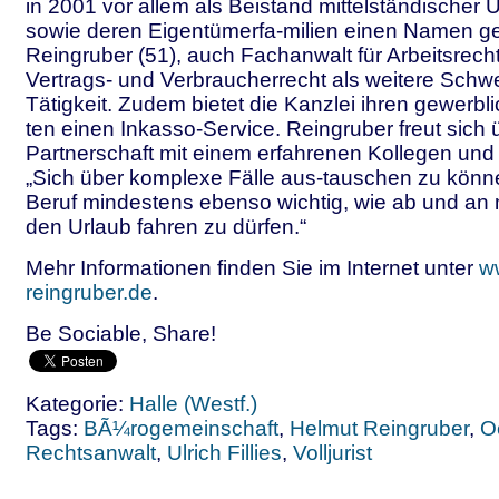
in 2001 vor allem als Beistand mittelständischer
sowie deren Eigentümerfa-milien einen Namen g
Reingruber (51), auch Fachanwalt für Arbeitsrech
Vertrags- und Verbraucherrecht als weitere Schw
Tätigkeit. Zudem bietet die Kanzlei ihren gewerb
ten einen Inkasso-Service. Reingruber freut sich 
Partnerschaft mit einem erfahrenen Kollegen und
„Sich über komplexe Fälle aus-tauschen zu könne
Beruf mindestens ebenso wichtig, wie ab und an m
den Urlaub fahren zu dürfen.“
Mehr Informationen finden Sie im Internet unter
w
reingruber.de
.
Be Sociable, Share!
Kategorie:
Halle (Westf.)
Tags:
BÃ¼rogemeinschaft
,
Helmut Reingruber
,
O
Rechtsanwalt
,
Ulrich Fillies
,
Volljurist