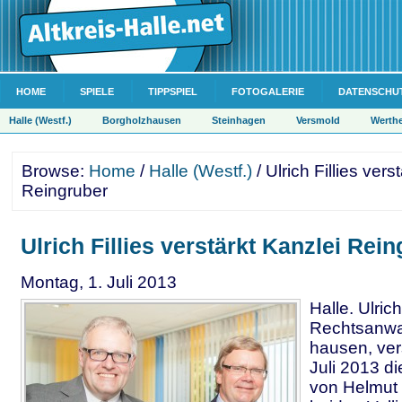
HOME
SPIELE
TIPPSPIEL
FOTOGALERIE
DATENSCHU
Halle (Westf.)
Borgholzhausen
Steinhagen
Versmold
Werth
Browse:
Home
/
Halle (Westf.)
/ Ulrich Fillies vers
Reingruber
Ulrich Fillies verstärkt Kanzlei Rei
Montag, 1. Juli 2013
Halle. Ulrich
Rechtsanwal
hausen, ver
Juli 2013 di
von Helmut 