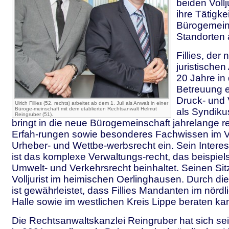
beiden Voll
ihre Tätigke
Bürogemein
Standorten
Fillies, der
juristischen
20 Jahre in 
Betreuung e
Druck- und
Ulrich Fillies (52, rechts) arbeitet ab dem 1. Juli als Anwalt in einer
Büroge-meinschaft mit dem etablierten Rechtsanwalt Helmut
als Syndikus
Reingruber (51).
bringt in die neue Bürogemeinschaft jahrelange r
Erfah-rungen sowie besonderes Fachwissen im Ve
Urheber- und Wettbe-werbsrecht ein. Sein Inter
ist das komplexe Verwaltungs-recht, das beispiel
Umwelt- und Verkehrsrecht beinhaltet. Seinen Sit
Volljurist im heimischen Oerlinghausen. Durch d
ist gewährleistet, dass Fillies Mandanten im nördl
Halle sowie im westlichen Kreis Lippe beraten ka
Die Rechtsanwaltskanzlei Reingruber hat sich sei