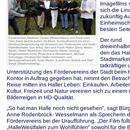
Imagefilms s
sich die Li
zukünftig A
Einheimisch
besten Seite
Kameramann Matthias Cremer (filmanufaktur) und Produzent
Der rund
Timo Klack (rechts außen mit Block, KontextKontor) bei einer
Drehbuchbesprechung mit Vertretern von Förderverein und Stadt
dreieinhalbm
HalleWestfalen (von links), dies sind Frank Hofen (Gerry Weber
World), Detlef Wemhöner (Technische Werke Osning),
den das Hal
Bürgermeisterin Anne Rodenbrock-Wesselmann, Michael
Schoregge (Vorsitzender Haller Interessen- und
Stadtmarket
Werbegemeinschaft), Andy Marten (Landhotel Jäckel) und Olaf
Sorge (Stadtmarketing).
tatkräftiger 
Unterstützung des Fördervereins der Stadt beim 
Kontor in Auftrag gegeben hat, nimmt den Betracht
Reise mitten ins Haller Leben: Einkaufen, Arbeit
Kultur, Freizeit und Natur vereinen sich zu einem 
Bilderreigen in HD-Qualität.
„So hat man Halle noch nicht gesehen“, sagt Bür
Anne Rodenbrock- Wesselmann als Sprecherin 
Fördervereins bei der Uraufführung. „Der Film füll
„HalleWestfalen zum Wohlfühlen“ sowohl für die 