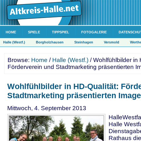
HOME
SPIELE
TIPPSPIEL
FOTOGALERIE
DATENSCHU
Halle (Westf.)
Borgholzhausen
Steinhagen
Versmold
Werth
Browse:
Home
/
Halle (Westf.)
/ Wohlfühlbilder in 
Förderverein und Stadtmarketing präsentierten I
Wohlfühlbilder in HD-Qualität: Förd
Stadtmarketing präsentierten Image
Mittwoch, 4. September 2013
HalleWestfal
Halle Westf
Dienstagab
Rathaus die