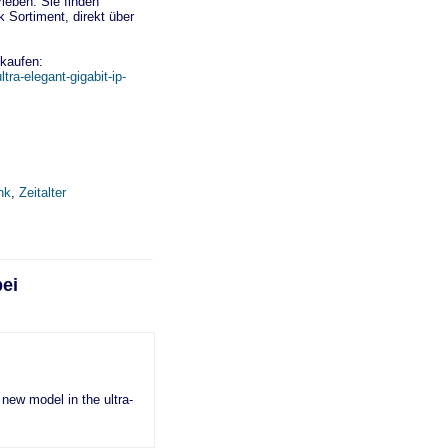
leben. Sie finden
 Sortiment, direkt über
kaufen:
tra-elegant-gigabit-ip-
nk
,
Zeitalter
bei
 new model in the ultra-