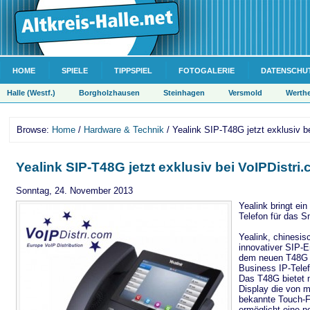
HOME
SPIELE
TIPPSPIEL
FOTOGALERIE
DATENSCHU
Halle (Westf.)
Borgholzhausen
Steinhagen
Versmold
Werth
Browse:
Home
/
Hardware & Technik
/ Yealink SIP-T48G jetzt exklusiv b
Yealink SIP-T48G jetzt exklusiv bei VoIPDistri
Sonntag, 24. November 2013
Yealink bringt ein
Telefon für das S
Yealink, chinesisc
innovativer SIP-E
dem neuen T48G s
Business IP-Tele
Das T48G bietet 
Display die von 
bekannte Touch-Fu
ermöglicht eine n