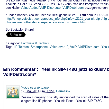
Sie können das neue Yealink SIP-T48G auf der CeBIT in Hannover live er
Yealink in Halle 13 Stand C75. Das T48G kann, wie das komplette Yealink
den Haller
Value-Added VoIP-Distributor VoIPDistri.com
bezogen werden.
Kunden können Yealink über die Bezugsquelle VoIPDistri.com in D/A/CH 
http://shop.voipdistri.com/product_info.php?info=p2191_yealink-sip-t48g-ul
phone–bluetooth–hd-voice–paperless–touchschreen-.html
Be Sociable, Share!
Kategorie:
Hardware & Technik
Tags:
IP Telefon
,
Smartphone
,
Voice over IP
,
VoIP
,
VoIPDistri.com
,
Yeali
Ein Kommentar : “Yealink SIP-T48G jetzt exklusiv 
VoIPDistri.com”
Voice over IP Expert
17. Mai 2014 um 00:29
|
Permalink
Yealink Company officially announced the start of sales of the
elegant line IP-phones, Yealink T4xx – Yealink SIP-T48G.