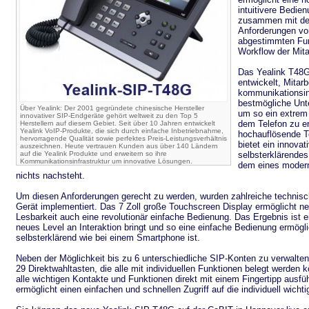
intuitivere Bedien
zusammen mit den
Anforderungen von
abgestimmten Fun
Workflow der Mitar
Das Yealink T48
entwickelt, Mitarb
kommunikationsi
bestmögliche Unt
Über Yealink: Der 2001 gegründete chinesische Hersteller
um so ein extrem 
innovativer SIP-Endgeräte gehört weltweit zu den Top 5
dem Telefon zu e
Herstellern auf diesem Gebiet. Seit über 10 Jahren entwickelt
Yealink VoIP-Produkte, die sich durch einfache Inbetriebnahme,
hochauflösende T
hervorragende Qualität sowie perfektes Preis-Leistungsverhältnis
bietet ein innovat
auszeichnen. Heute vertrauen Kunden aus über 140 Ländern
auf die Yealink Produkte und erweitern so ihre
selbsterklärende
Kommunikationsinfrastruktur um innovative Lösungen.
dem eines moder
nichts nachsteht.
Um diesen Anforderungen gerecht zu werden, wurden zahlreiche technisc
Gerät implementiert. Das 7 Zoll große Touchscreen Display ermöglicht ne
Lesbarkeit auch eine revolutionär einfache Bedienung. Das Ergebnis ist e
neues Level an Interaktion bringt und so eine einfache Bedienung ermögl
selbsterklärend wie bei einem Smartphone ist.
Neben der Möglichkeit bis zu 6 unterschiedliche SIP-Konten zu verwalte
29 Direktwahltasten, die alle mit individuellen Funktionen belegt werden
alle wichtigen Kontakte und Funktionen direkt mit einem Fingertipp ausf
ermöglicht einen einfachen und schnellen Zugriff auf die individuell wicht