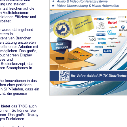
ung und steigert
 zahlreichen auf die
 Vieltelefonierern
ktionen Effizienz und
beiter.
G wurde dahingehend
eitern in
ntensiven Branchen
erstützung anzubieten
effizientes Arbeiten mit
rmöglichen. Das große,
ouchscreen Display
ives und
s Bedienkonzept, das
nen Smartphones in
he Innovationen in das
ben einer perfekten
in SIP-Telefon, dass ein
icht, die genauso
n bietet das T48G auch
 können. So können Sie
ühren. Das große Display
igen Funktionen.