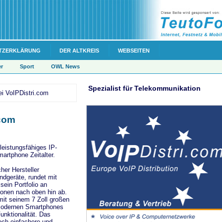
TZERKLÄRUNG
DER ALTKREIS
WEBSEITEN
er
Sport
OWL News
Spezialist für Telekommunikation
ei VoIPDistri.com
.com
 leistungsfähiges IP-
martphone Zeitalter.
her Hersteller
ndgeräte, rundet mit
ein Portfolio an
fonen nach oben hin ab.
mit seinem 7 Zoll großen
modernen Smartphones
nktionalität. Das
och einfachere und