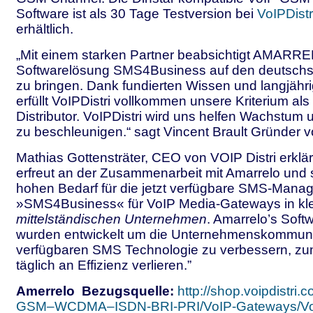
Software ist als 30 Tage Testversion bei
VoIPDist
erhältlich.
„Mit einem starken Partner beabsichtigt AMARRE
Softwarelösung SMS4Business auf den deutschs
zu bringen. Dank fundierten Wissen und langjäh
erfüllt VoIPDistri vollkommen unsere Kriterium al
Distributor. VoIPDistri wird uns helfen Wachstum
zu beschleunigen.“ sagt Vincent Brault Gründe
Mathias Gottensträter, CEO von VOIP Distri erklärt
erfreut an der Zusammenarbeit mit Amarrelo und
hohen Bedarf für die jetzt verfügbare SMS-Manag
»SMS4Business« für VoIP Media-Gateways in kl
mittelständischen Unternehmen
. Amarrelo’s Soft
wurden entwickelt um die Unternehmenskommunik
verfügbaren SMS Technologie zu verbessern, zu
täglich an Effizienz verlieren.”
Amerrelo Bezugsquelle:
http://shop.voipdistri
GSM–WCDMA–ISDN-BRI-PRI/VoIP-Gateways/Vo