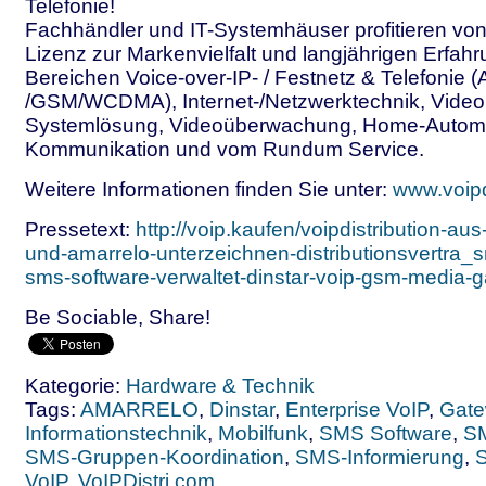
Telefonie!
Fachhändler und IT-Systemhäuser profitieren von 
Lizenz zur Markenvielfalt und langjährigen Erfah
Bereichen Voice-over-IP- / Festnetz & Telefonie 
/GSM/WCDMA), Internet-/Netzwerktechnik, Video
Systemlösung, Videoüberwachung, Home-Autom
Kommunikation und vom Rundum Service.
Weitere Informationen finden Sie unter:
www.voipd
Pressetext:
http://voip.kaufen/voipdistribution-aus
und-amarrelo-unterzeichnen-distributionsvertra
sms-software-verwaltet-dinstar-voip-gsm-media-
Be Sociable, Share!
Kategorie:
Hardware & Technik
Tags:
AMARRELO
,
Dinstar
,
Enterprise VoIP
,
Gat
Informationstechnik
,
Mobilfunk
,
SMS Software
,
SM
SMS-Gruppen-Koordination
,
SMS-Informierung
,
VoIP
,
VoIPDistri.com