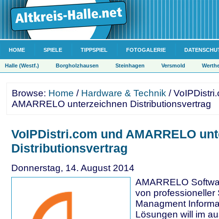
HOME
SPIELE
TIPPSPIEL
FOTOGALERIE
DATENSCHU
Halle (Westf.)
Borgholzhausen
Steinhagen
Versmold
Werth
Browse:
Home
/
Hardware & Technik
/ VoIPDistri
AMARRELO unterzeichnen Distributionsvertrag
VoIPDistri.com und AMARRELO unt
Distributionsvertrag
Donnerstag, 14. August 2014
AMARRELO Softwa
von professionelle
Managment Informa
Lösungen will im a