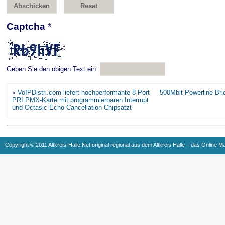
Captcha
*
Geben Sie den obigen Text ein:
«
VoIPDistri.com liefert hochperformante 8 Port
500Mbit Powerline Bri
PRI PMX-Karte mit programmierbaren Interrupt
und Octasic Echo Cancellation Chipsatzt
Copyright © 2011 Altkreis-Halle.Net original regional aus dem Altkreis Halle – das Online M