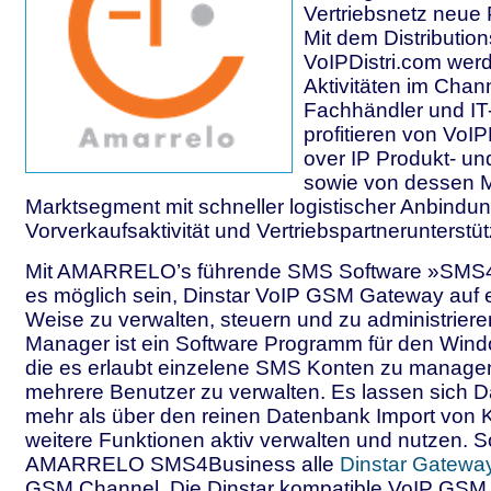
Vertriebsnetz neue 
Mit dem Distributio
VoIPDistri.com wer
Aktivitäten im Chan
Fachhändler und I
profitieren von VoIP
over IP Produkt- un
sowie von dessen M
Marktsegment mit schneller logistischer Anbindun
Vorverkaufsaktivität und Vertriebspartnerunterstü
Mit AMARRELO’s führende SMS Software »SMS4
es möglich sein, Dinstar VoIP GSM Gateway auf e
Weise zu verwalten, steuern und zu administrier
Manager ist ein Software Programm für den Windo
die es erlaubt einzelene SMS Konten zu managen
mehrere Benutzer zu verwalten. Es lassen sich D
mehr als über den reinen Datenbank Import von 
weitere Funktionen aktiv verwalten und nutzen. So
AMARRELO SMS4Business alle
Dinstar Gatewa
GSM Channel. Die Dinstar kompatible VoIP GS