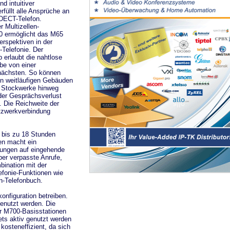
nd intuitiver
rfüllt alle Ansprüche an
DECT-Telefon.
 Multizellen-
0 ermöglicht das M65
erspektiven in der
Telefonie. Der
b erlaubt die nahtlose
e von einer
 nächsten. So können
in weitläufigen Gebäuden
 Stockwerke hinweg
der Gesprächsverlust
n. Die Reichweite der
tzwerkverbindung
 bis zu 18 Stunden
en macht ein
hungen auf eingehende
er verpasste Anrufe,
ination mit der
efonie-Funktionen wie
en-Telefonbuch.
onfiguration betreiben.
enutzt werden. Die
r M700-Basisstationen
ts aktiv genutzt werden
kosteneffizient, da sich