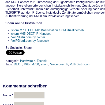
das M65 Handset zur Einmessung der Signalstärke konfigurieren und nutz
anderen Herstellern erforderlichen Installationshilfen und Zusatzgeräte en
Sicherheit unterstützt snom eine durchgängige Verschlüsselung nach d
TLS/SRTP auf der IP-Ebene. Individuelle Zertifikate ermöglichen eine seh
Authentifizierung der M700 am Provisionierungsserver.
Snom online Distribution
snom M700 DECT-IP Basisstation für Multizellbetrieb
snom M65 DECT-IP Handset
VoIPDistri.com by twitter
VoIPDistri.com by facebook
Be Sociable, Share!
Kategorie:
Hardware & Technik
Tags:
DECT
,
M65
,
M700
,
snom
,
Voice over IP
,
VoIPDistri.com
Kommentar schreiben
Name
*