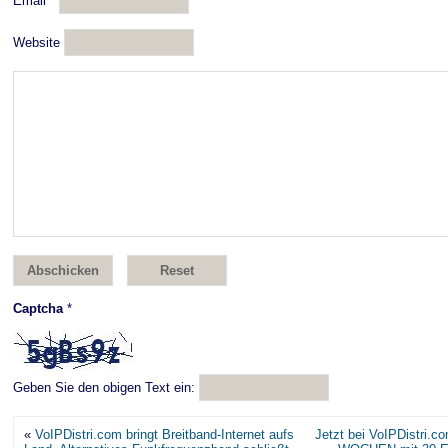
Email
*
Website
Captcha
*
Geben Sie den obigen Text ein:
«
VoIPDistri.com bringt Breitband-Internet aufs
Jetzt bei VoIPDistri.