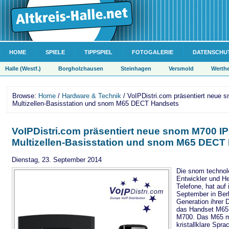
HOME
SPIELE
TIPPSPIEL
FOTOGALERIE
DATENSCHU
Halle (Westf.)
Borgholzhausen
Steinhagen
Versmold
Werth
Browse:
Home
/
Hardware & Technik
/ VoIPDistri.com präsentiert neue
Multizellen-Basisstation und snom M65 DECT Handsets
VoIPDistri.com präsentiert neue snom M700 I
Multizellen-Basisstation und snom M65 DECT
Dienstag, 23. September 2014
Die snom technol
Entwickler und He
Telefone, hat auf
September in Berl
Generation ihrer 
das Handset M65 
M700. Das M65 mi
kristallklare Spr