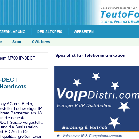
TZERKLÄRUNG
DER ALTKREIS
WEBSEITEN
er
Sport
OWL News
Spezialist für Telekommunikation
 snom M700 IP-DECT
P-DECT
 Handsets
ogy AG aus Berlin,
rsteller hochwertiger IP-
 ihrem Partnertag am 18.
in die neueste
DECT-Geräte vorgestellt:
und die Basisstation
t HD-Audio für
achqualität, großem zwei