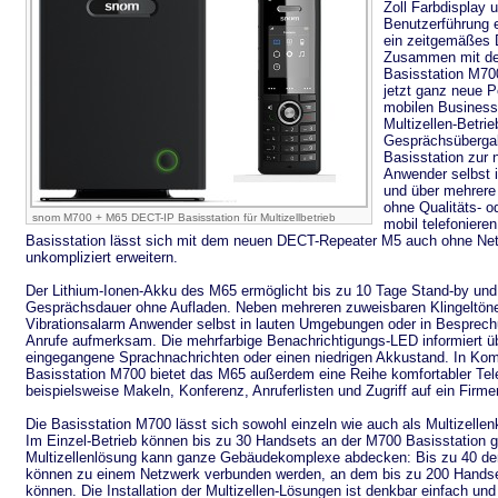
Zoll Farbdisplay u
Benutzerführung e
ein zeitgemäßes 
Zusammen mit der
Basisstation M70
jetzt ganz neue P
mobilen Business-
Multizellen-Betrie
Gesprächsübergab
Basisstation zur
Anwender selbst 
und über mehrere
ohne Qualitäts- o
snom M700 + M65 DECT-IP Basisstation für Multizellbetrieb
mobil telefoniere
Basisstation lässt sich mit dem neuen DECT-Repeater M5 auch ohne Ne
unkompliziert erweitern.
Der Lithium-Ionen-Akku des M65 ermöglicht bis zu 10 Tage Stand-by und
Gesprächsdauer ohne Aufladen. Neben mehreren zuweisbaren Klingeltön
Vibrationsalarm Anwender selbst in lauten Umgebungen oder in Besprec
Anrufe aufmerksam. Die mehrfarbige Benachrichtigungs-LED informiert üb
eingegangene Sprachnachrichten oder einen niedrigen Akkustand. In Komb
Basisstation M700 bietet das M65 außerdem eine Reihe komfortabler Tel
beispielsweise Makeln, Konferenz, Anruferlisten und Zugriff auf ein Firm
Die Basisstation M700 lässt sich sowohl einzeln wie auch als Multizellenk
Im Einzel-Betrieb können bis zu 30 Handsets an der M700 Basisstation g
Multizellenlösung kann ganze Gebäudekomplexe abdecken: Bis zu 40 de
können zu einem Netzwerk verbunden werden, an dem bis zu 200 Handse
können. Die Installation der Multizellen-Lösungen ist denkbar einfach und 