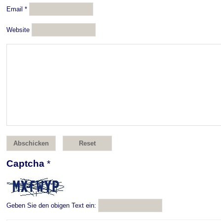
Email
*
Website
Captcha
*
Geben Sie den obigen Text ein: