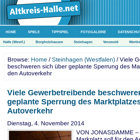
HOME
SPIELE
TIPPSPIEL
FOTOGALERIE
DATENSCHU
Halle (Westf.)
Borgholzhausen
Steinhagen
Versmold
Werth
Browse:
Home
/
Steinhagen (Westfalen)
/ Viele 
beschweren sich über geplante Sperrung des Mar
den Autoverkehr
Viele Gewerbetreibende beschweren
geplante Sperrung des Marktplatzes
Autoverkehr
Dienstag, 4. November 2014
VON JONASDAMME – S
Markplatz soll für den 