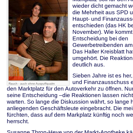
wieder dicht gemacht w
die Mehrheit aus SPD 
Haupt- und Finanzaus
entschieden (das HK be
November). Wie kommt
Entscheidung bei den
Gewerbetreibenden am 
Das Haller Kreisblatt ha
umgehört. Die Reaktion
deutlich aus.
Sieben Jahre ist es her
und Finanzausschuss e
Rauch - auch ohne Auspuffqualm
den Marktplatz für den Autoverkehr zu öffnen. Nun 
seine Entscheidung –die Reaktionen lassen nicht
warten. So lange die Diskussion währt, so lange 
anliegenden Geschäftsleute eingebracht. Die mei
fürchten, dass auf dem Markplatz künftig noch w
herrscht.
Susanne Thron-Heye von der Markt-Apotheke kä