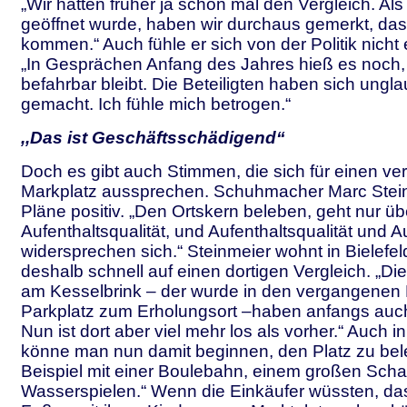
„Wir hatten früher ja schon mal den Vergleich. Als
geöffnet wurde, haben wir durchaus gemerkt, da
kommen.“ Auch fühle er sich von der Politik nic
„In Gesprächen Anfang des Jahres hieß es noch,
befahrbar bleibt. Die Beteiligten haben sich ungl
gemacht. Ich fühle mich betrogen.“
,,Das ist Geschäftsschädigend“
Doch es gibt auch Stimmen, die sich für einen ve
Markplatz aussprechen. Schuhmacher Marc Stein
Pläne positiv. „Den Ortskern beleben, geht nur üb
Aufenthaltsqualität, und Aufenthaltsqualität und 
widersprechen sich.“ Steinmeier wohnt in Bielef
deshalb schnell auf einen dortigen Vergleich. „Di
am Kesselbrink – der wurde in den vergangene
Parkplatz zum Erholungsort –haben anfangs auc
Nun ist dort aber viel mehr los als vorher.“ Auch 
könne man nun damit beginnen, den Platz zu be
Beispiel mit einer Boulebahn, einem großen Scha
Wasserspielen.“ Wenn die Einkäufer wüssten, das