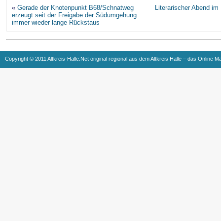
«
Gerade der Knotenpunkt B68/Schnatweg
Literarischer Abend i
erzeugt seit der Freigabe der Südumgehung
immer wieder lange Rückstaus
Copyright © 2011 Altkreis-Halle.Net original regional aus dem Altkreis Halle – das Online M