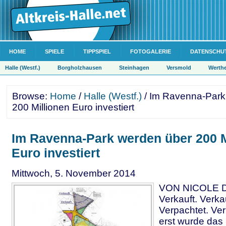
HOME
SPIELE
TIPPSPIEL
FOTOGALERIE
DATENSCHU
Halle (Westf.)
Borgholzhausen
Steinhagen
Versmold
Werth
Browse:
Home
/
Halle (Westf.)
/ Im Ravenna-Park
200 Millionen Euro investiert
Im Ravenna-Park werden über 200 M
Euro investiert
Mittwoch, 5. November 2014
VON NICOLE D
Verkauft. Verkau
Verpachtet. Ve
erst wurde das