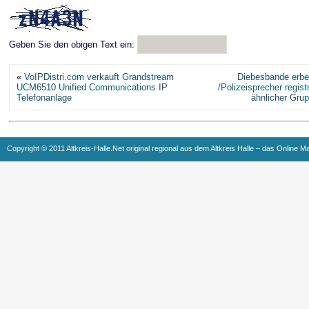
Geben Sie den obigen Text ein:
«
VoIPDistri.com verkauft Grandstream
Diebesbande erbe
UCM6510 Unified Communications IP
/Polizeisprecher regist
Telefonanlage
ähnlicher Gru
Copyright © 2011 Altkreis-Halle.Net original regional aus dem Altkreis Halle – das Online M