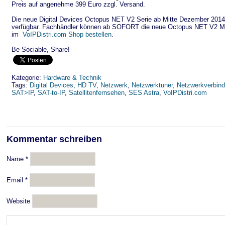
Preis auf angenehme 399 Euro zzgl. Versand.
Die neue Digital Devices Octopus NET V2 Serie ab Mitte Dezember 2014
verfügbar. Fachhändler können ab SOFORT die neue Octopus NET V2 Mo
im
VoIPDistri.com Shop bestellen
.
Be Sociable, Share!
Kategorie:
Hardware & Technik
Tags:
Digital Devices
,
HD TV
,
Netzwerk
,
Netzwerktuner
,
Netzwerkverbin
SAT>IP
,
SAT-to-IP
,
Satellitenfernsehen
,
SES Astra
,
VoIPDistri.com
Kommentar schreiben
Name
*
Email
*
Website