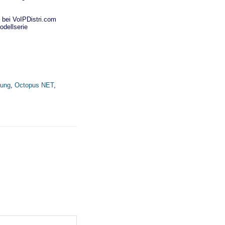
 bei VoIPDistri.com
dellserie
dung
,
Octopus NET
,