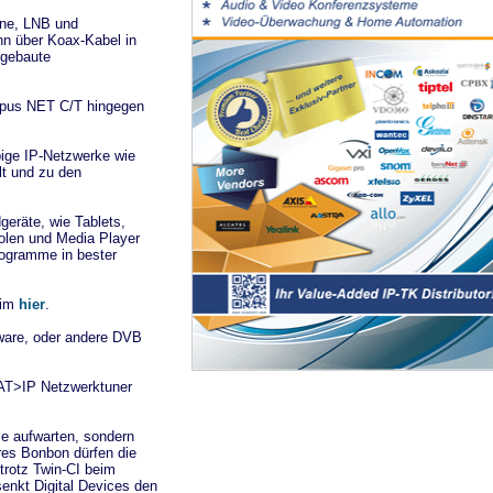
nne, LNB und
nn über Koax-Kabel in
ngebaute
opus NET C/T hingegen
bige IP-Netzwerke wie
lt und zu den
geräte, wie Tablets,
olen und Media Player
rogramme in bester
 im
hier
.
ware, oder andere DVB
SAT>IP Netzwerktuner
e aufwarten, sondern
eres Bonbon dürfen die
 trotz Twin-CI beim
enkt Digital Devices den