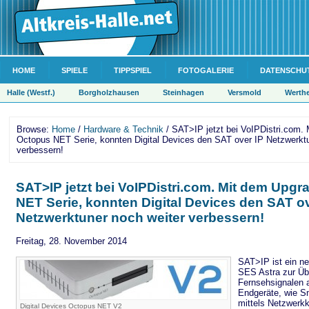
HOME
SPIELE
TIPPSPIEL
FOTOGALERIE
DATENSCHU
Halle (Westf.)
Borgholzhausen
Steinhagen
Versmold
Werth
Browse:
Home
/
Hardware & Technik
/ SAT>IP jetzt bei VoIPDistri.com.
Octopus NET Serie, konnten Digital Devices den SAT over IP Netzwerktu
verbessern!
SAT>IP jetzt bei VoIPDistri.com. Mit dem Upg
NET Serie, konnten Digital Devices den SAT ov
Netzwerktuner noch weiter verbessern!
Freitag, 28. November 2014
SAT>IP ist ein n
SES Astra zur Üb
Fernsehsignalen 
Endgeräte, wie S
mittels Netzwerkk
Digital Devices Octopus NET V2