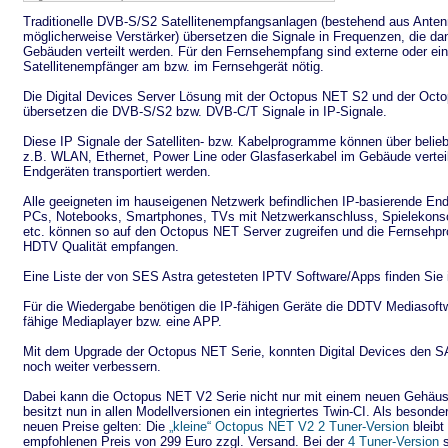
Traditionelle DVB-S/S2 Satellitenempfangsanlagen (bestehend aus Ante
möglicherweise Verstärker) übersetzen die Signale in Frequenzen, die da
Gebäuden verteilt werden. Für den Fernsehempfang sind externe oder ei
Satellitenempfänger am bzw. im Fernsehgerät nötig.
Die Digital Devices Server Lösung mit der Octopus NET S2 und der Oct
übersetzen die DVB-S/S2 bzw. DVB-C/T Signale in IP-Signale.
Diese IP Signale der Satelliten- bzw. Kabelprogramme können über belie
z.B. WLAN, Ethernet, Power Line oder Glasfaserkabel im Gebäude vertei
Endgeräten transportiert werden.
Alle geeigneten im hauseigenen Netzwerk befindlichen IP-basierende End
PCs, Notebooks, Smartphones, TVs mit Netzwerkanschluss, Spielekons
etc. können so auf den Octopus NET Server zugreifen und die Fernsehp
HDTV Qualität empfangen.
Eine Liste der von SES Astra getesteten IPTV Software/Apps finden Sie
Für die Wiedergabe benötigen die IP-fähigen Geräte die DDTV Mediasoft
fähige Mediaplayer bzw. eine APP.
Mit dem Upgrade der Octopus NET Serie, konnten Digital Devices den 
noch weiter verbessern.
Dabei kann die Octopus NET V2 Serie nicht nur mit einem neuen Gehäus
besitzt nun in allen Modellversionen ein integriertes Twin-CI. Als besond
neuen Preise gelten: Die
„kleine“ Octopus NET V2 2 Tuner-Version
bleibt
empfohlenen Preis von 299 Euro zzgl. Versand. Bei der
4 Tuner-Version
s