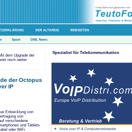
TZERKLÄRUNG
DER ALTKREIS
WEBSEITEN
er
Sport
OWL News
Spezialist für Telekommunikation
 Mit dem Upgrade der
ner noch weiter
rade der Octopus
er IP
eue Entwicklung von
ertragung von
auf verschiedene
martphones und Tablets
abel oder WiFi.