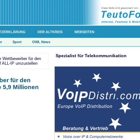
TZERKLÄRUNG
DER ALTKREIS
WEBSEITEN
er
Sport
OWL News
Spezialist für Telekommunikation
r Wettbewerber für den
uf ALL-IP umzustellen
ber für den
 5,9 Millionen