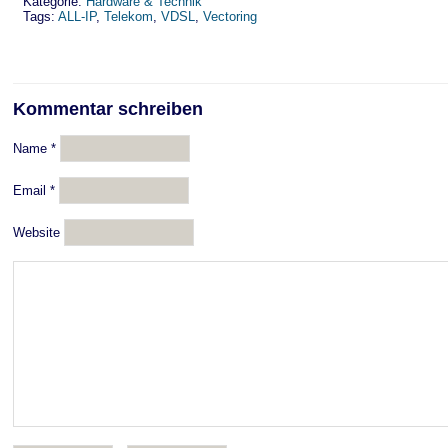
Kategorie:
Hardware & Technik
Tags:
ALL-IP
,
Telekom
,
VDSL
,
Vectoring
Kommentar schreiben
Name
*
Email
*
Website