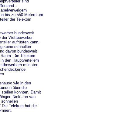
ptverteiler sind
aßenrand –
Kabelverweigern
 von bis zu 550 Metern um
teiler der Telekom
bewerber bundesweit
e der Wettbewerber
rteiler aufrüsten kann.
ng keine schnellen
ind davon bundesweit
en Raum. Die Telekom
in den Hauptverteilern
ettbewerbern müssten
flächendeckende
en.
enauso wie in den
 Kunden über die
 stellen könnten. Damit
ähiger. Niek Jan van
 schnellen
“ Die Telekom hat die
rmiert.