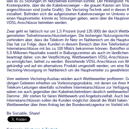
weil es zu Störungen im Netzbetrieb kommen könnte. Der Hintergrund: Hau
Knotenpunkte, über die die Kabelverzweiger – die grauen Kästen am Str
angeschlossen sind (siehe Grafik). Die Vectoring-Technik wird in diesen 
installiert. Befinden sich die aufgerüsteten Kabelverzweiger im Umkreis
einen Hauptverteiler, könnte es Störungen geben, wenn über die Hauptver
VDSL-Anschlüsse betrieben werden.
Zwar geht es faktisch nur um 1,5 Prozent (rund 135.000) der durch Wett
gemieteten Teilnehmeranschlussleitungen. Die bisherigen Nutzungsrecht
verhindern aber, dass die Telekom ihr Netz im Nahbereich um die Hauptve
Das hat zur Folge, dass Kunden in diesem Bereich über ihre Telefonleitu
Internetanschlüsse mit bis zu 100 Mbit/s bekommen können. Betroffen s
5,9 Millionen Haushalte sowohl in Ballungszentren als auch im ländlich
beantragt daher, von der Verpflichtung, Wettbewerbern VDSL-Anschlüsse 
zu ermöglichen, befreit zu werden. Bestehende VDSL-Anschlüsse von W
gekündigt und auf ein alternatives Produkt umgestellt werden, um eine 
Vectoring-Versorgung im Nahbereich um die Hauptverteiler zu gewährleist
Vom weiteren Vectoring-Ausbau würden auch Wettbewerber profitieren: G
übrigen Gebieten erhielten sie Vorleistungsprodukte, mit denen sie ihren
Telekom-Leitungen ebenfalls schnellere Internetanschlüsse zur Verfügung
wären sie auch gegenüber den Kabelnetzbetreibern deutlich wettbewerbsf
Damme: „Wir stehen für fairen Wettbewerb und Angebotsvielfalt. Auch bei
Internetanschlüssen sollen die Kunden möglichst überall die Wahl haben.
Wettbewerber über ihren Antrag bei der Bundesnetzagentur im Vorfeld info
Be Sociable, Share!