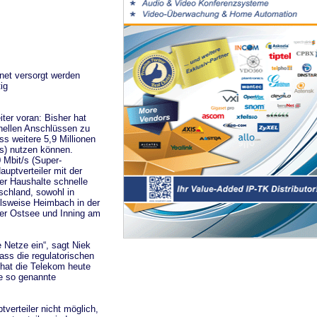
net versorgt werden
ig
ter voran: Bisher hat
nellen Anschlüssen zu
ss weitere 5,9 Millionen
s) nutzen können.
 Mbit/s (Super-
uptverteiler mit der
er Haushalte schnelle
schland, sowohl in
lsweise Heimbach in der
der Ostsee und Inning am
 Netze ein“, sagt Niek
ss die regulatorischen
hat die Telekom heute
e so genannte
verteiler nicht möglich,