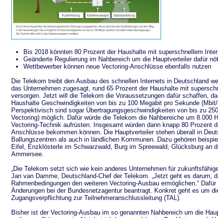
Bis 2018 könnten 80 Prozent der Haushalte mit superschnellem Inter
Geänderte Regulierung im Nahbereich um die Hauptverteiler dafür nöt
Wettbewerber können neue Vectoring-Anschlüsse ebenfalls nutzen
Die Telekom treibt den Ausbau des schnellen Internets in Deutschland wei
das Unternehmen zugesagt, rund 65 Prozent der Haushalte mit supersch
versorgen. Jetzt will die Telekom die Voraussetzungen dafür schaffen, da
Haushalte Geschwindigkeiten von bis zu 100 Megabit pro Sekunde (Mbit/
Perspektivisch sind sogar Übertragungsgeschwindigkeiten von bis zu 250
Vectoring) möglich. Dafür würde die Telekom die Nahbereiche um 8.000 Ha
Vectoring-Technik aufrüsten. Insgesamt würden dann knapp 80 Prozent d
Anschlüsse bekommen können. Die Hauptverteiler stehen überall in Deut
Ballungszentren als auch in ländlichen Kommunen. Dazu gehören beispie
Eifel, Enzklösterle im Schwarzwald, Burg im Spreewald, Glücksburg an 
Ammersee.
„Die Telekom setzt sich wie kein anderes Unternehmen für zukunftsfähige
Jan van Damme, Deutschland-Chef der Telekom. „Jetzt geht es darum, da
Rahmenbedingungen den weiteren Vectoring-Ausbau ermöglichen.“ Dafür 
Änderungen bei der Bundesnetzagentur beantragt. Konkret geht es um di
Zugangsverpflichtung zur Teilnehmeranschlussleitung (TAL).
Bisher ist der Vectoring-Ausbau im so genannten Nahbereich um die Haupt