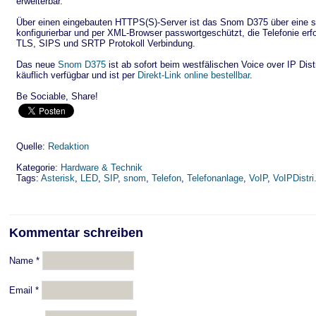
erweiterbar.
Über einen eingebauten HTTPS(S)-Server ist das Snom D375 über eine s
konfigurierbar und per XML-Browser passwortgeschützt, die Telefonie erfo
TLS, SIPS und SRTP Protokoll Verbindung.
Das neue
Snom D375
ist ab sofort beim westfälischen Voice over IP Dist
käuflich verfügbar und ist per
Direkt-Link online bestellbar
.
Be Sociable, Share!
Quelle:
Redaktion
Kategorie:
Hardware & Technik
Tags:
Asterisk
,
LED
,
SIP
,
snom
,
Telefon
,
Telefonanlage
,
VoIP
,
VoIPDistr
Kommentar schreiben
Name
*
Email
*