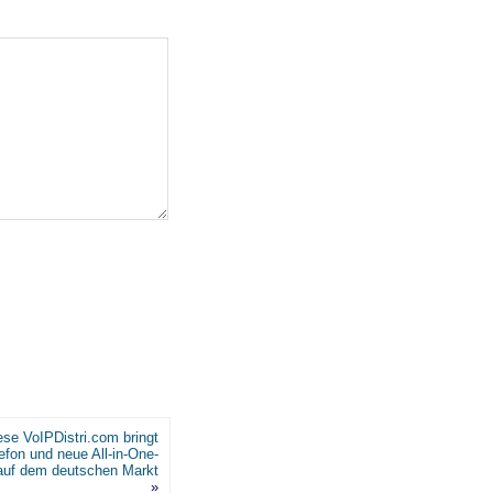
ese VoIPDistri.com bringt
efon und neue All-in-One-
auf dem deutschen Markt
»