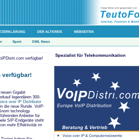
TZERKLÄRUNG
DER ALTKREIS
WEBSEITEN
er
Sport
OWL News
Spezialist für Telekommunikation
oIPDistri.com verfügbar!
 verfügbar!
 neuen Gigabit
erkauf legendären 300-
oice over IP Distributor
in die neue Runde. VoIP-
r Snom technology
 führenden Anbieter für
bele SIP-Endgeräte steht
on mehr Effektivität im
e Tasten haben Sie