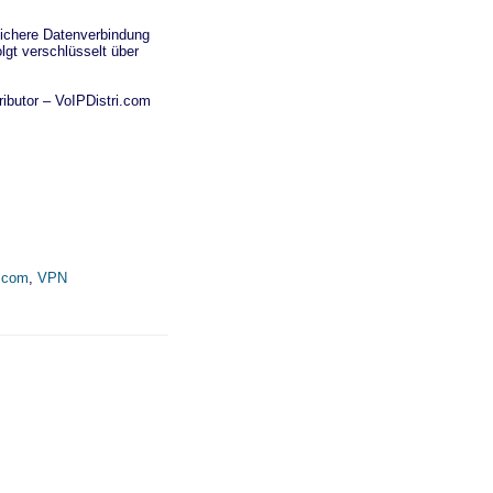
ichere Datenverbindung
lgt verschlüsselt über
ributor – VoIPDistri.com
i.com
,
VPN