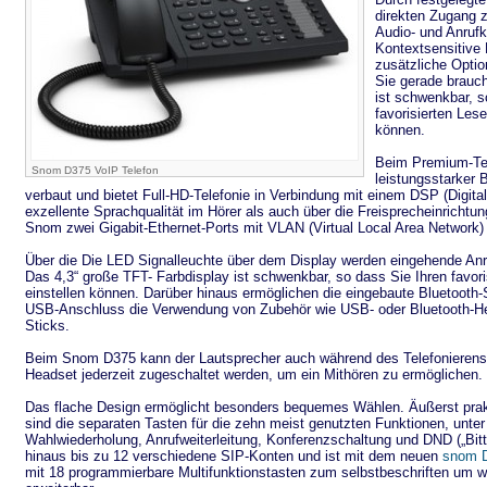
direkten Zugang z
Audio- und Anrufk
Kontextsensitive
zusätzliche Opti
Sie gerade brauch
ist schwenkbar, s
favorisierten Lese
können.
Beim Premium-Tel
Snom D375 VoIP Telefon
leistungsstarker
verbaut und bietet Full-HD-Telefonie in Verbindung mit einem DSP (Digital
exzellente Sprachqualität im Hörer als auch über die Freisprecheinrichtun
Snom zwei Gigabit-Ethernet-Ports mit VLAN (Virtual Local Area Network) I
Über die Die LED Signalleuchte über dem Display werden eingehende Anrufe
Das 4,3“ große TFT- Farbdisplay ist schwenkbar, so dass Sie Ihren favori
einstellen können. Darüber hinaus ermöglichen die eingebaute Bluetooth-S
USB-Anschluss die Verwendung von Zubehör wie USB- oder Bluetooth-He
Sticks.
Beim Snom D375 kann der Lautsprecher auch während des Telefonierens 
Headset jederzeit zugeschaltet werden, um ein Mithören zu ermöglichen.
Das flache Design ermöglicht besonders bequemes Wählen. Äußerst prak
sind die separaten Tasten für die zehn meist genutzten Funktionen, unte
Wahlwiederholung, Anrufweiterleitung, Konferenzschaltung und DND („Bitte
hinaus bis zu 12 verschiedene SIP-Konten und ist mit dem neuen
snom D
mit 18 programmierbare Multifunktionstasten zum selbstbeschriften um we