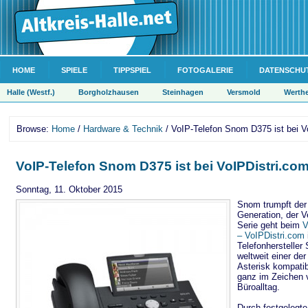
HOME
SPIELE
TIPPSPIEL
FOTOGALERIE
DATENSCHU
Halle (Westf.)
Borgholzhausen
Steinhagen
Versmold
Werth
Browse:
Home
/
Hardware & Technik
/ VoIP-Telefon Snom D375 ist bei V
VoIP-Telefon Snom D375 ist bei VoIPDistri.com
Sonntag, 11. Oktober 2015
Snom trumpft der
Generation, der V
Serie geht beim
V
– VoIPDistri.com
Telefonherstelle
weltweit einer der
Asterisk kompati
ganz im Zeichen v
Büroalltag.
Durch festgelegt