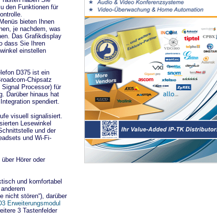
u den Funktionen für
ontrolle.
 Menüs bieten Ihnen
onen, je nachdem, was
en. Das Grafikdisplay
o dass Sie Ihren
winkel einstellen
efon D375 ist ein
 Broadcom-Chipsatz
 Signal Processor) für
g. Darüber hinaus hat
ntegration spendiert.
 visuell signalisiert.
sierten Lesewinkel
chnittstelle und der
adsets und Wi-Fi-
über Hörer oder
tisch und komfortabel
r anderem
 nicht stören“), darüber
3 Erweiterungsmodul
itere 3 Tastenfelder