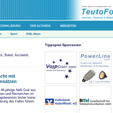
TZERKLÄRUNG
DER ALTKREIS
WEBSEITEN
er
Sport
OWL News
Tippspiel-Sponsoren
k, Bokel, Ascheloh,
ucht mit
nsätzen
6-jährige Nelli Graf aus
ionen und Recherchen im
ngsbeamten bisher keine
ärung des Falles führen