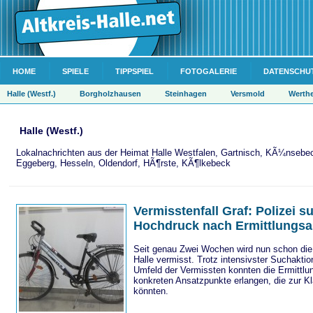
HOME
SPIELE
TIPPSPIEL
FOTOGALERIE
DATENSCHU
Halle (Westf.)
Borgholzhausen
Steinhagen
Versmold
Werth
Halle (Westf.)
Lokalnachrichten aus der Heimat Halle Westfalen, Gartnisch, KÃ¼nsebec
Eggeberg, Hesseln, Oldendorf, HÃ¶rste, KÃ¶lkebeck
Vermisstenfall Graf: Polizei s
Hochdruck nach Ermittlungsa
Seit genau Zwei Wochen wird nun schon die 4
Halle vermisst. Trotz intensivster Suchakt
Umfeld der Vermissten konnten die Ermittlu
konkreten Ansatzpunkte erlangen, die zur Kl
könnten.