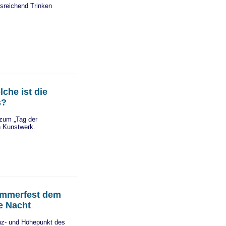
usreichend Trinken
che ist die
s?
 zum „Tag der
n Kunstwerk.
Sommerfest dem
ie Nacht
lanz- und Höhepunkt des