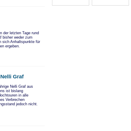
 der letzten Tage rund
f bisher weder zum
 sich Anhaltspunkte für
gen ergeben.
Nelli Graf
ährige Nelli Graf aus
ns ist bislang
Hochtouren in alle
ches Verbrechen
ungsstand jedoch nicht.