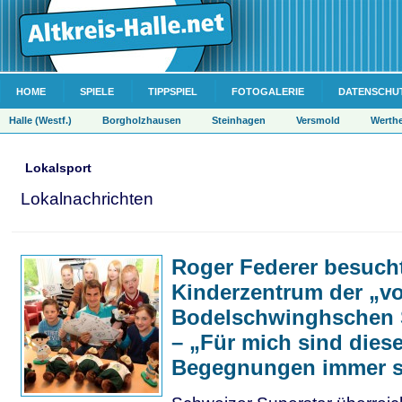
HOME
SPIELE
TIPPSPIEL
FOTOGALERIE
DATENSCHU
Halle (Westf.)
Borgholzhausen
Steinhagen
Versmold
Werth
Lokalsport
Lokalnachrichten
Roger Federer besuch
Kinderzentrum der „v
Bodelschwinghschen 
– „Für mich sind dies
Begegnungen immer s