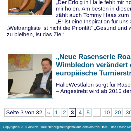
„Der Erfolg in Halle fehlt mir n
mir holen. Am besten in diese
zählt auch Tommy Haas zum F
„Er ist eine Inspiration für uns
„Weltrangliste ist nicht die Priorität“ „Gesund un
zu bleiben, ist das Ziel“
„Neue Rasenserie Roa
Wimbledon verändert 
europäische Turnierst
HalleWestfalen sorgt für Ra
– Angestrebt wird ab 2015 de
Seite 3 von 32
«
1
2
3
4
5
...
10
20
3
Copyright © 2011 Altkreis-Halle.Net original regional aus dem Altkreis Halle – das Online M