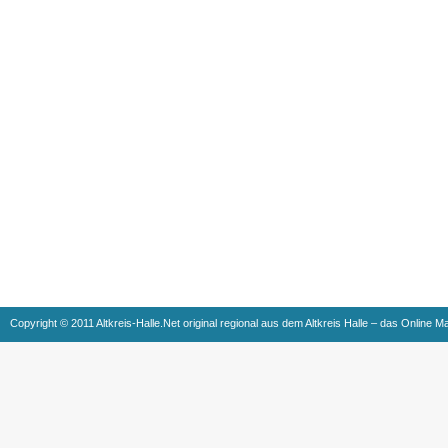
Copyright © 2011 Altkreis-Halle.Net original regional aus dem Altkreis Halle – das Online M