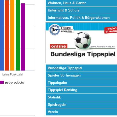
Wohnen, Haus & Garten
Unterricht & Schule
Informatives, Politik & Bürgeraktionen
Bundesliga Tippspiel
keine Punktzahl
Spieler Vorhersagen
pet-products
Tippabgabe
Tippspiel Ranking
Statistik
Spielregeln
Verein