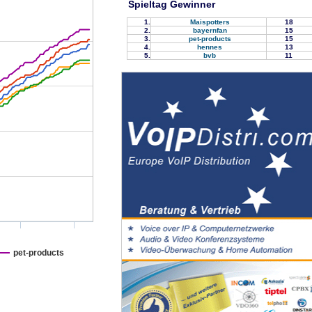
Spieltag Gewinner
1.
Maispotters
18
2.
bayernfan
15
3.
pet-products
15
4.
hennes
13
5.
bvb
11
pet-products