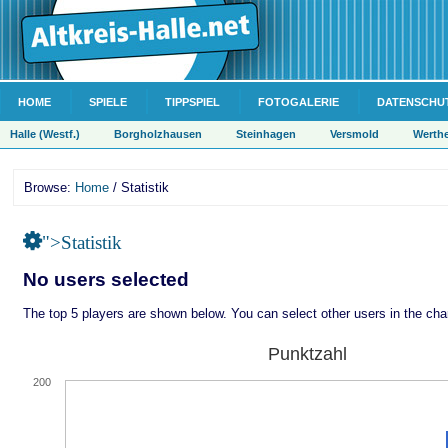
HOME
SPIELE
TIPPSPIEL
FOTOGALERIE
DATENSCHU
Halle (Westf.)
Borgholzhausen
Steinhagen
Versmold
Werth
Browse:
Home
/ Statistik
">Statistik
No users selected
The top 5 players are shown below. You can select other users in the char
Punktzahl
200