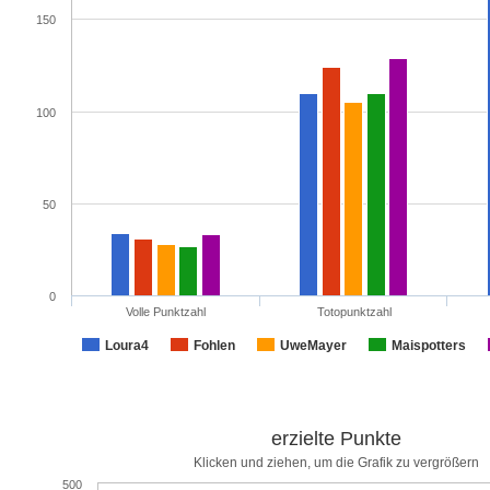
150
100
50
0
Volle Punktzahl
Totopunktzahl
Loura4
Fohlen
UweMayer
Maispotters
erzielte Punkte
Klicken und ziehen, um die Grafik zu vergrößern
500