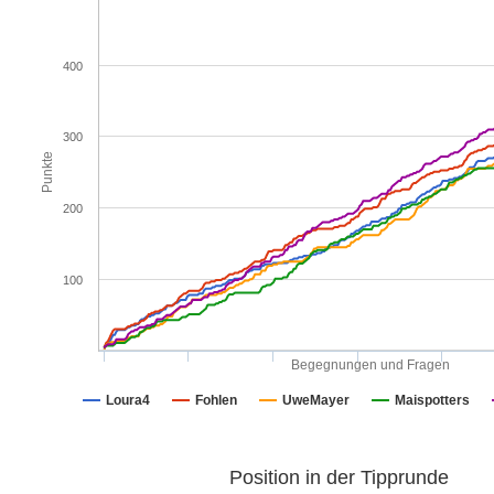
400
300
Punkte
200
100
Begegnungen und Fragen
Loura4
Fohlen
UweMayer
Maispotters
Position in der Tipprunde