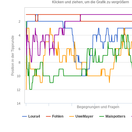
Klicken und ziehen, um die Grafik zu vergrößern
2
4
Position in der Tipprunde
6
8
10
12
14
Begegnungen und Fragen
Loura4
Fohlen
UweMayer
Maispotters