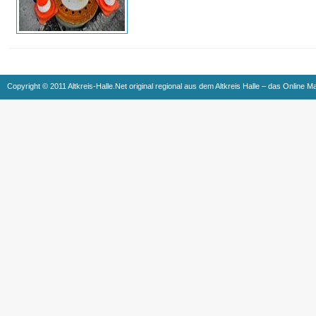
Copyright © 2011 Altkreis-Halle.Net original regional aus dem Altkreis Halle – das Online M