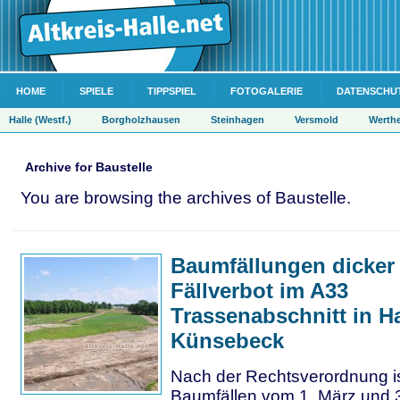
HOME
SPIELE
TIPPSPIEL
FOTOGALERIE
DATENSCHU
Halle (Westf.)
Borgholzhausen
Steinhagen
Versmold
Werth
Archive for Baustelle
You are browsing the archives of Baustelle.
Baumfällungen dicker 
Fällverbot im A33
Trassenabschnitt in Ha
Künsebeck
Nach der Rechtsverordnung i
Baumfällen vom 1. März und 