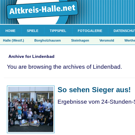
HOME
SPIELE
TIPPSPIEL
FOTOGALERIE
DATENSCHU
Halle (Westf.)
Borgholzhausen
Steinhagen
Versmold
Werth
Archive for Lindenbad
You are browsing the archives of Lindenbad.
So sehen Sieger aus!
Ergebnisse vom 24-Stunden