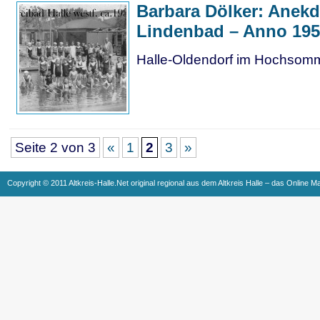
Barbara Dölker: Anek
Lindenbad – Anno 19
Halle-Oldendorf im Hochsom
Seite 2 von 3
«
1
2
3
»
Copyright © 2011 Altkreis-Halle.Net original regional aus dem Altkreis Halle – das Online M