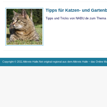
Tipps für Katzen- und Gartenb
Tipps und Tricks von NABU.de zum Thema 
Copyright © 2011 Altkreis-Halle.Net original regional aus dem Altkreis Halle – das Online M