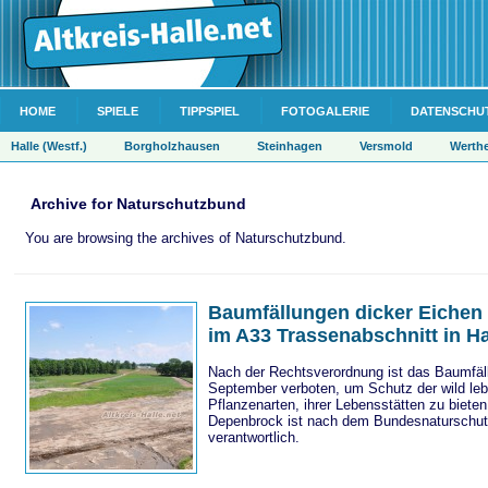
HOME
SPIELE
TIPPSPIEL
FOTOGALERIE
DATENSCHU
Halle (Westf.)
Borgholzhausen
Steinhagen
Versmold
Werth
Archive for Naturschutzbund
You are browsing the archives of Naturschutzbund.
Baumfällungen dicker Eichen t
im A33 Trassenabschnitt in H
Nach der Rechtsverordnung ist das Baumfäl
September verboten, um Schutz der wild leb
Pflanzenarten, ihrer Lebensstätten zu biet
Depenbrock ist nach dem Bundesnaturschutz
verantwortlich.