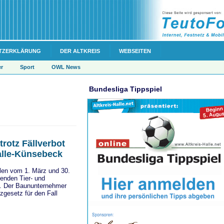
TZERKLÄRUNG
DER ALTKREIS
WEBSEITEN
er
Sport
OWL News
Bundesliga Tippspiel
rotz Fällverbot
alle-Künsebeck
len vom 1. März und 30.
enden Tier- und
en. Der Baununternehmer
gesetz für den Fall