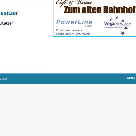
esitzer
„Katze“
Impres
agazin!